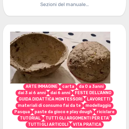
Sezioni del manuale…
ARTE IMMAGINE
carta
da 0 a 3anni
dai 3 ai 6 anni
dai 6 anni
FESTE DELL'ANNO
GUIDA DIDATTICA MONTESSORI
LAVORETTI
materiali di consumo fai da te
modellaggio
Pasqua
paste da gioco e play dough
riciclare
TUTORIAL
TUTTI GLI ARGOMENTI PER ETA'
TUTTI GLI ARTICOLI
VITA PRATICA