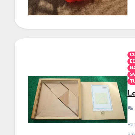
CO
E
M
S
TU
La
Per
gia