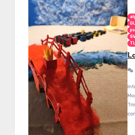
al
G
ps
S
TU
La
Int
Mon
Tri
com