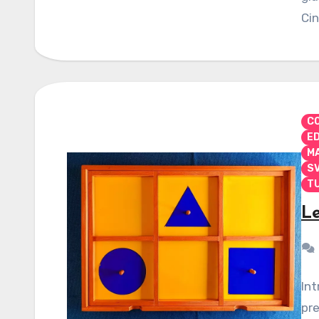
Cin
CO
E
M
S
TU
Le
Int
pre