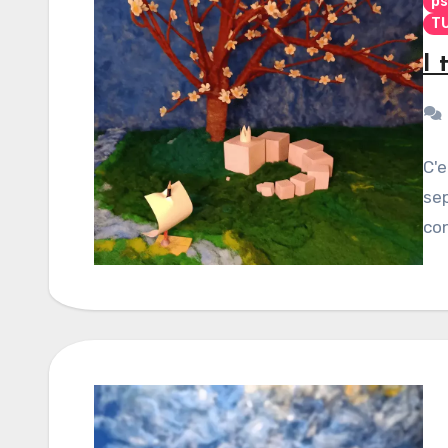
ps
TU
I 
C'e
sep
con