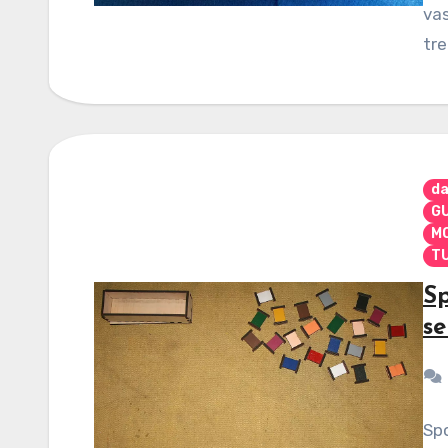
vas
tre
da
G
MO
TU
Sp
se
Spo