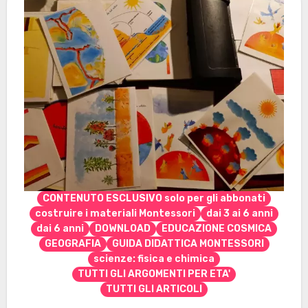
CONTENUTO ESCLUSIVO solo per gli abbonati
costruire i materiali Montessori
dai 3 ai 6 anni
dai 6 anni
DOWNLOAD
EDUCAZIONE COSMICA
GEOGRAFIA
GUIDA DIDATTICA MONTESSORI
scienze: fisica e chimica
TUTTI GLI ARGOMENTI PER ETA'
TUTTI GLI ARTICOLI