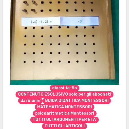
classi 1a-5a
CONTENUTO ESCLUSIVO solo per gli abbonati
dai 6 anni
GUIDA DIDATTICA MONTESSORI
MATEMATICA MONTESSORI
psicoaritmetica Montessori
TUTTI GLI ARGOMENTI PER ETA'
TUTTI GLI ARTICOLI