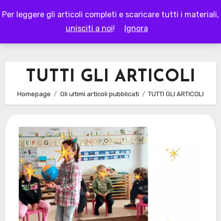
Skip
Per leggere gli articoli completi e scaricare tutti i materiali,
to
LAPAPPADOLCE
unisciti a noi
!
Ignora
content
TUTTI GLI ARTICOLI
Homepage
Gli ultimi articoli pubblicati
TUTTI GLI ARTICOLI