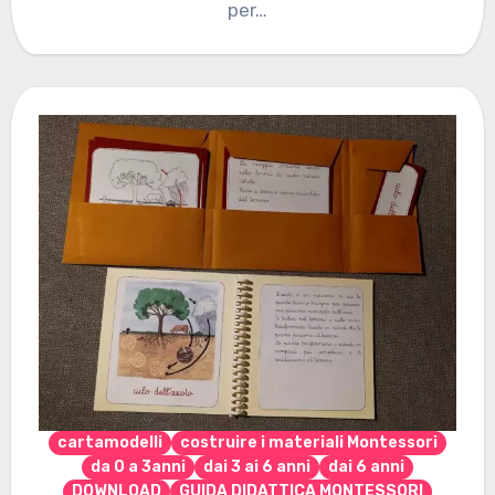
per…
cartamodelli
costruire i materiali Montessori
da 0 a 3anni
dai 3 ai 6 anni
dai 6 anni
DOWNLOAD
GUIDA DIDATTICA MONTESSORI