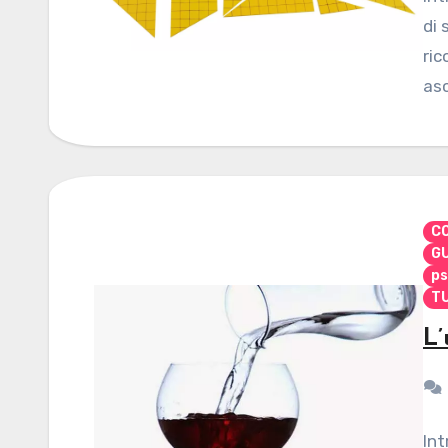
di 
ric
asc
CO
G
ps
TU
L
Int