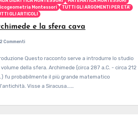
UIDA DIDATTICA MONTESSORI
MATEMATICA MONTESSORI
icogeometria Montessori
TUTTI GLI ARGOMENTI PER ETA'
TTI GLI ARTICOLI
chimede e la sfera cava
2 Commenti
roduzione Questo racconto serve a introdurre lo studio
 volume della sfera. Archimede (circa 287 a.C. - circa 212
.) fu probabilmente il più grande matematico
l'antichità. Visse a Siracusa...…