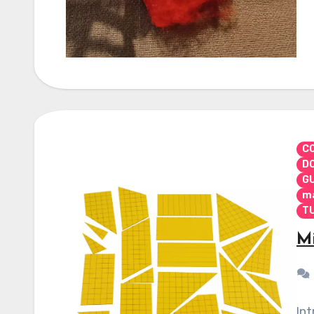
CO
D
G
ma
TU
Mi
Int