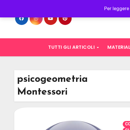
Skip
Per leggere 
to
content
TUTTI GLI ARTICOLI
MATERIAL
psicogeometria
Montessori
CO