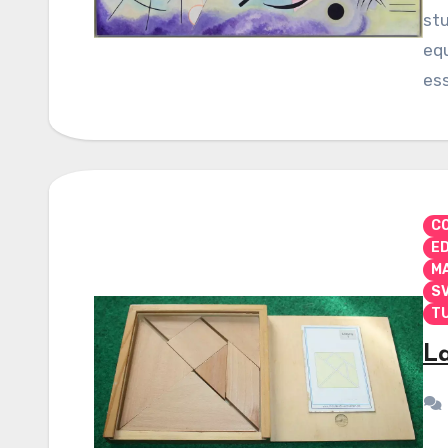
stu
equ
ess
CO
E
M
S
TU
La