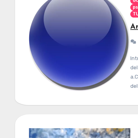
G
ps
TU
Ar
Int
del
a.C
del