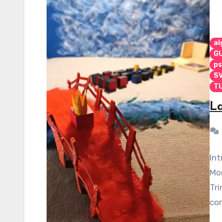
al
G
ps
S
TU
La
Int
Mon
Tri
com