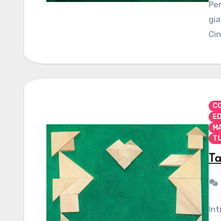
Per
gia
Cin
CO
E
M
TU
Ta
Int