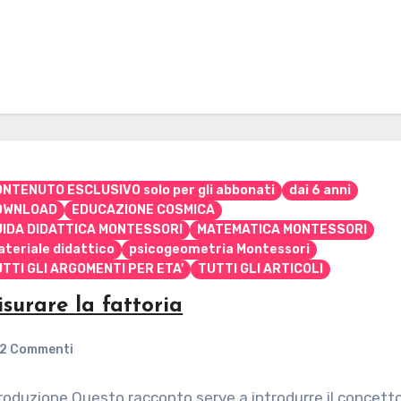
NTENUTO ESCLUSIVO solo per gli abbonati
dai 6 anni
OWNLOAD
EDUCAZIONE COSMICA
UIDA DIDATTICA MONTESSORI
MATEMATICA MONTESSORI
teriale didattico
psicogeometria Montessori
TTI GLI ARGOMENTI PER ETA'
TUTTI GLI ARTICOLI
surare la fattoria
2 Commenti
roduzione Questo racconto serve a introdurre il concett