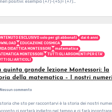
eri positivi: esempio (+7)-(+5)= (+7)…
NTENUTO ESCLUSIVO solo per gli abbonati
dai 6 anni
OWNLOAD
EDUCAZIONE COSMICA
UIDA DIDATTICA MONTESSORI
matematica
ATEMATICA MONTESSORI
TUTTI GLI ARGOMENTI PER ETA'
TTI GLI ARTICOLI
 quinta grande lezione Montessori: la
oria della matematica – I nostri numer
Nessun commento
storia che sto per raccontarvi è la storia dei nostri numer
racconto ci porterà indietro nel tempo e ci farà incontrare