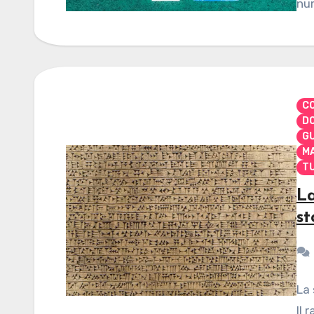
num
CO
D
G
M
TU
La
st
La 
Il 