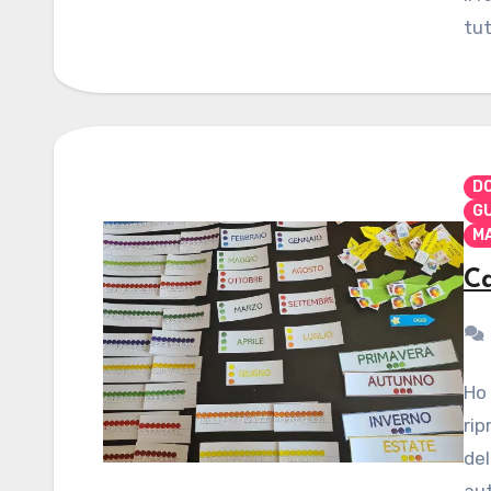
tut
D
G
M
Ca
Ho 
rip
del