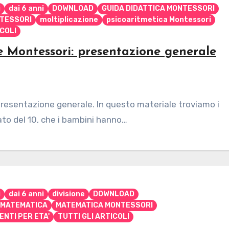
i
dai 6 anni
DOWNLOAD
GUIDA DIDATTICA MONTESSORI
TESSORI
moltiplicazione
psicoaritmetica Montessori
ICOLI
te Montessori: presentazione generale
 presentazione generale. In questo materiale troviamo i
rato del 10, che i bambini hanno…
i
dai 6 anni
divisione
DOWNLOAD
MATEMATICA
MATEMATICA MONTESSORI
ENTI PER ETA'
TUTTI GLI ARTICOLI