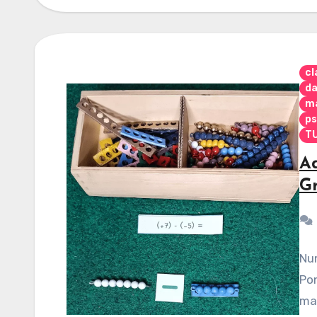
cl
da
m
ps
TU
Ad
G
Num
Pon
mat