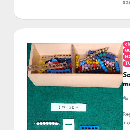
so
cl
G
M
TU
So
ma
Reg
+ o