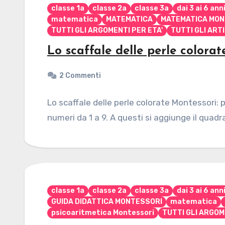
classe 1a
classe 2a
classe 3a
dai 3 ai 6 ann
matematica
MATEMATICA
MATEMATICA MON
TUTTI GLI ARGOMENTI PER ETA'
TUTTI GLI ART
Lo scaffale delle perle colora
2 Commenti
Lo scaffale delle perle colorate Montessori:
numeri da 1 a 9. A questi si aggiunge il quad
classe 1a
classe 2a
classe 3a
dai 3 ai 6 ann
GUIDA DIDATTICA MONTESSORI
matematica
psicoaritmetica Montessori
TUTTI GLI ARGOM