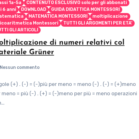
assi 1a-5a
CONTENUTO ESCLUSIVO solo per gli abbonati
i 6 anni
DOWNLOAD
GUIDA DIDATTICA MONTESSORI
atematica
MATEMATICA MONTESSORI
moltiplicazione
icoaritmetica Montessori
TUTTI GLI ARGOMENTI PER ETA'
TTI GLI ARTICOLI
ltiplicazione di numeri relativi col
teriale Grüner
Nessun commento
ole (+) . (-) = (-)più per meno = meno (-) . (-) = (+)meno
 meno = più (-) . (+) = (-)meno per più = meno operazioni
n…