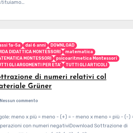
stituiamo…
assi 1a-5a
dai 6 anni
DOWNLOAD
UIDA DIDATTICA MONTESSORI
matematica
ATEMATICA MONTESSORI
psicoaritmetica Montessori
TTI GLI ARGOMENTI PER ETA'
TUTTI GLI ARTICOLI
ttrazione di numeri relativi col
teriale Grüner
Nessun commento
ole: meno x più = meno - (+) = - meno x meno = più - (-) 
perazioni con numeri negativiDownload Sottrazione di