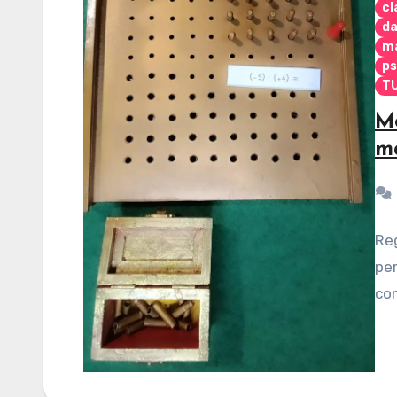
cl
da
m
ps
TU
Mo
ma
Reg
per
co