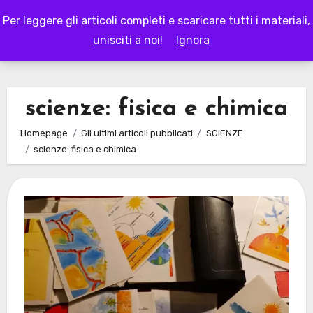
Skip
Per leggere gli articoli completi e scaricare tutti i materiali,
to
LAPAPPADOLCE
unisciti a noi
!
Ignora
content
scienze: fisica e chimica
Homepage
Gli ultimi articoli pubblicati
SCIENZE
scienze: fisica e chimica