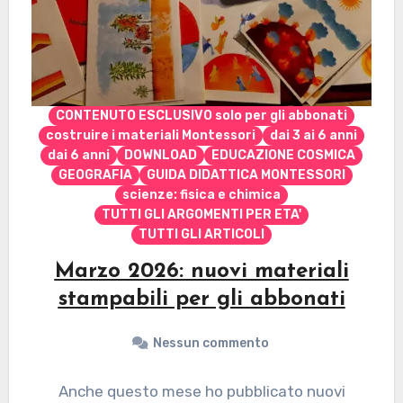
CONTENUTO ESCLUSIVO solo per gli abbonati
costruire i materiali Montessori
dai 3 ai 6 anni
dai 6 anni
DOWNLOAD
EDUCAZIONE COSMICA
GEOGRAFIA
GUIDA DIDATTICA MONTESSORI
scienze: fisica e chimica
TUTTI GLI ARGOMENTI PER ETA'
TUTTI GLI ARTICOLI
Marzo 2026: nuovi materiali
stampabili per gli abbonati
Nessun commento
Anche questo mese ho pubblicato nuovi