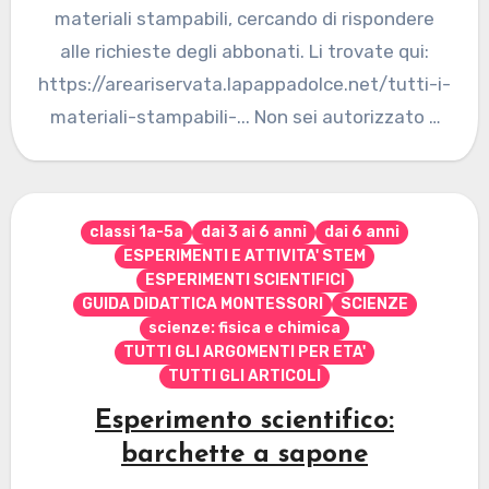
materiali stampabili, cercando di rispondere
alle richieste degli abbonati. Li trovate qui:
https://areariservata.lapappadolce.net/tutti-i-
materiali-stampabili-... Non sei autorizzato a
visualizzare questa pagina... Se desideri
abbonarti vai…
classi 1a-5a
dai 3 ai 6 anni
dai 6 anni
ESPERIMENTI E ATTIVITA' STEM
ESPERIMENTI SCIENTIFICI
GUIDA DIDATTICA MONTESSORI
SCIENZE
scienze: fisica e chimica
TUTTI GLI ARGOMENTI PER ETA'
TUTTI GLI ARTICOLI
Esperimento scientifico:
barchette a sapone