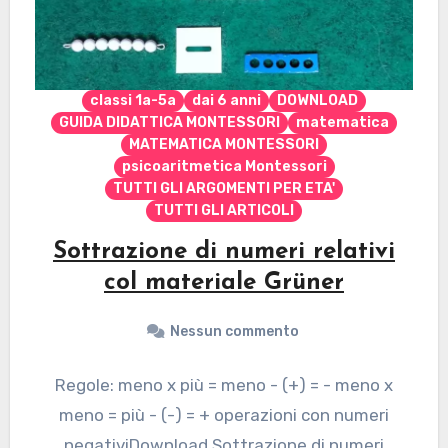
classi 1a-5a
dai 6 anni
DOWNLOAD
GUIDA DIDATTICA MONTESSORI
matematica
MATEMATICA MONTESSORI
psicoaritmetica Montessori
TUTTI GLI ARGOMENTI PER ETA'
TUTTI GLI ARTICOLI
Sottrazione di numeri relativi
col materiale Grüner
Nessun commento
Regole: meno x più = meno - (+) = - meno x
meno = più - (-) = + operazioni con numeri
negativiDownload Sottrazione di numeri