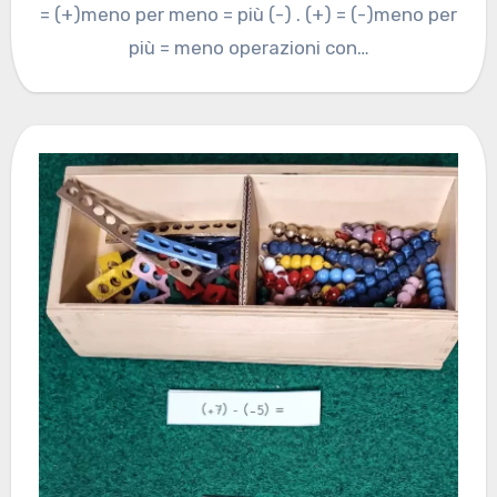
= (+)meno per meno = più (-) . (+) = (-)meno per
più = meno operazioni con…