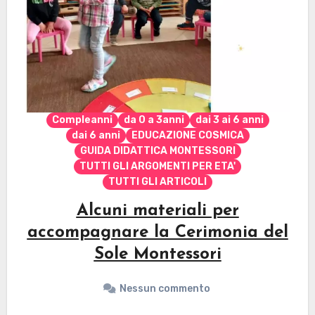
Compleanni
da 0 a 3anni
dai 3 ai 6 anni
dai 6 anni
EDUCAZIONE COSMICA
GUIDA DIDATTICA MONTESSORI
TUTTI GLI ARGOMENTI PER ETA'
TUTTI GLI ARTICOLI
Alcuni materiali per
accompagnare la Cerimonia del
Sole Montessori
Nessun commento