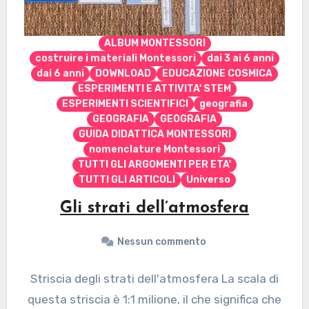
ALBUM MONTESSORI
costruire i materiali Montessori
dai 3 ai 6 anni
dai 6 anni
DOWNLOAD
EDUCAZIONE COSMICA
ESPERIMENTI E ATTIVITA' STEM
ESPERIMENTI SCIENTIFICI
geografia
GEOGRAFIA
GEOGRAFIA
GUIDA DIDATTICA MONTESSORI
nomenclature Montessori
TUTTI GLI ARGOMENTI PER ETA'
TUTTI GLI ARTICOLI
Universo
Gli strati dell’atmosfera
Nessun commento
Striscia degli strati dell'atmosfera La scala di
questa striscia è 1:1 milione, il che significa che