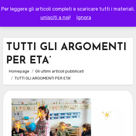
Skip
Per leggere gli articoli completi e scaricare tutti i materiali,
to
LAPAPPADOLCE
unisciti a noi
!
Ignora
content
TUTTI GLI ARGOMENTI
PER ETA’
Homepage
Gli ultimi articoli pubblicati
TUTTI GLI ARGOMENTI PER ETA’