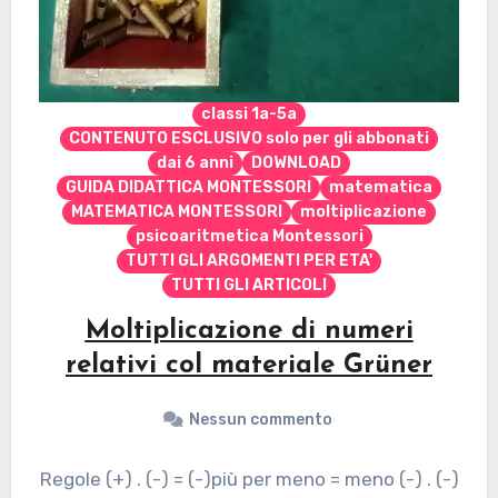
classi 1a-5a
CONTENUTO ESCLUSIVO solo per gli abbonati
dai 6 anni
DOWNLOAD
GUIDA DIDATTICA MONTESSORI
matematica
MATEMATICA MONTESSORI
moltiplicazione
psicoaritmetica Montessori
TUTTI GLI ARGOMENTI PER ETA'
TUTTI GLI ARTICOLI
Moltiplicazione di numeri
relativi col materiale Grüner
Nessun commento
Regole (+) . (-) = (-)più per meno = meno (-) . (-)