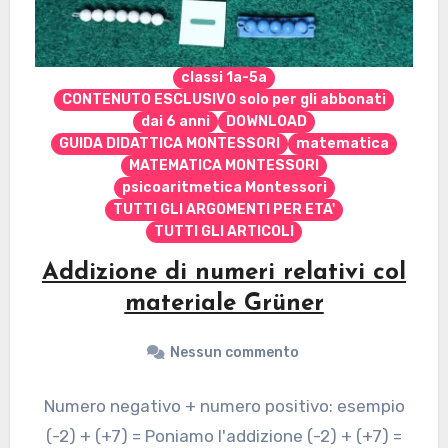
classi 1a-5a
CONTENUTO ESCLUSIVO solo per gli abbonati
dai 6 anni
DOWNLOAD
GUIDA DIDATTICA MONTESSORI
matematica
MATEMATICA MONTESSORI
psicoaritmetica Montessori
TUTTI GLI ARGOMENTI PER ETA'
TUTTI GLI ARTICOLI
Addizione di numeri relativi col
materiale Grüner
Nessun commento
Numero negativo + numero positivo: esempio
(-2) + (+7) = Poniamo l'addizione (-2) + (+7) =