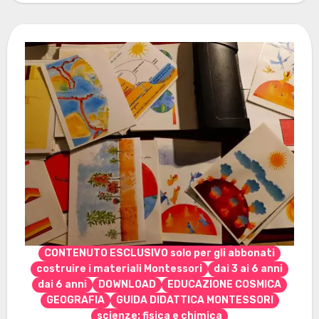
abbonarti vai…
CONTENUTO ESCLUSIVO solo per gli abbonati
costruire i materiali Montessori
dai 3 ai 6 anni
dai 6 anni
DOWNLOAD
EDUCAZIONE COSMICA
GEOGRAFIA
GUIDA DIDATTICA MONTESSORI
scienze: fisica e chimica