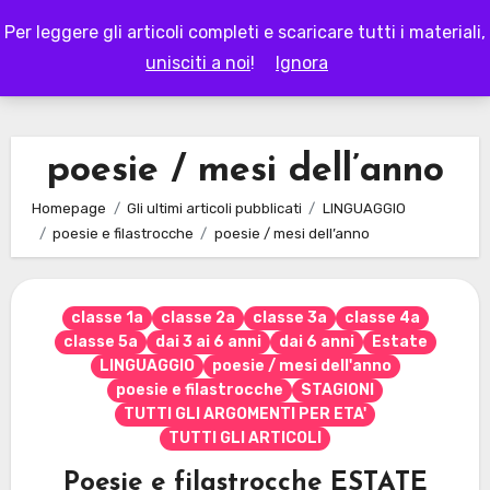
Skip
Per leggere gli articoli completi e scaricare tutti i materiali,
to
LAPAPPADOLCE
unisciti a noi
!
Ignora
content
poesie / mesi dell’anno
Homepage
Gli ultimi articoli pubblicati
LINGUAGGIO
poesie e filastrocche
poesie / mesi dell’anno
classe 1a
classe 2a
classe 3a
classe 4a
classe 5a
dai 3 ai 6 anni
dai 6 anni
Estate
LINGUAGGIO
poesie / mesi dell'anno
poesie e filastrocche
STAGIONI
TUTTI GLI ARGOMENTI PER ETA'
TUTTI GLI ARTICOLI
Poesie e filastrocche ESTATE