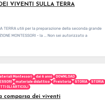
EI VIVENTI SULLA TERRA
TERRA utili per la preparazione della seconda grande
ONE MONTESSORI - la ... Non sei autorizzato a
ateriali Montessori
dai 6 anni
DOWNLOAD
ESSORI
materiale didattico
Preistoria
STORIA
STORIA
TTI GLI ARTICOLI
a comparsa dei viventi