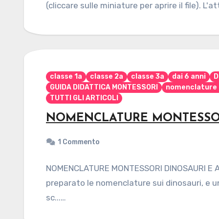
(cliccare sulle miniature per aprire il file). L'
classe 1a
classe 2a
classe 3a
dai 6 anni
D
GUIDA DIDATTICA MONTESSORI
nomenclature 
TUTTI GLI ARTICOLI
NOMENCLATURE MONTESSORI D
1 Commento
NOMENCLATURE MONTESSORI DINOSAURI E ALTRI
preparato le nomenclature sui dinosauri, e un
sc...…