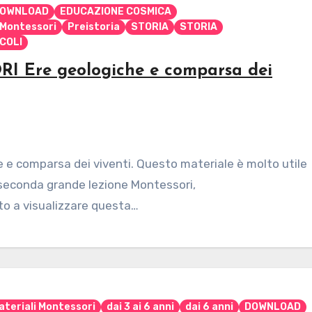
OWNLOAD
EDUCAZIONE COSMICA
Montessori
Preistoria
STORIA
STORIA
ICOLI
re geologiche e comparsa dei
comparsa dei viventi. Questo materiale è molto utile
 seconda grande lezione Montessori,
ato a visualizzare questa…
ateriali Montessori
dai 3 ai 6 anni
dai 6 anni
DOWNLOAD