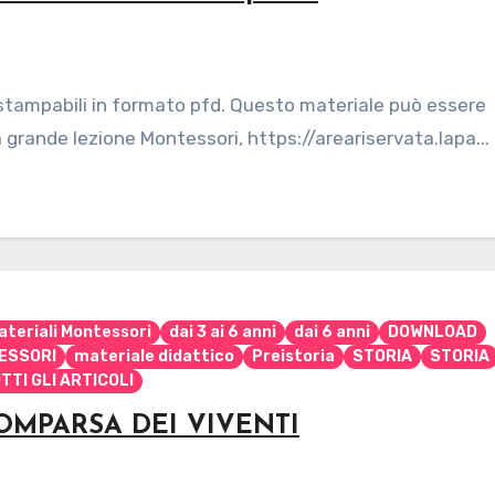
 stampabili in formato pfd. Questo materiale può essere
 grande lezione Montessori, https://areariservata.lapa...
ateriali Montessori
dai 3 ai 6 anni
dai 6 anni
DOWNLOAD
ESSORI
materiale didattico
Preistoria
STORIA
STORIA
TTI GLI ARTICOLI
OMPARSA DEI VIVENTI