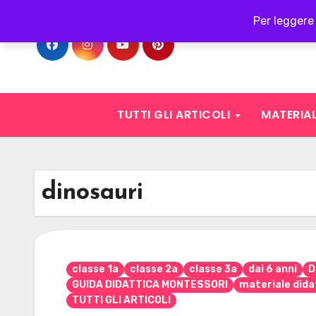
Skip
Per leggere 
to
content
TUTTI GLI ARTICOLI
MATERIAL
dinosauri
classe 1a
classe 2a
classe 3a
dai 6 anni
D
GUIDA DIDATTICA MONTESSORI
materiale dida
TUTTI GLI ARTICOLI