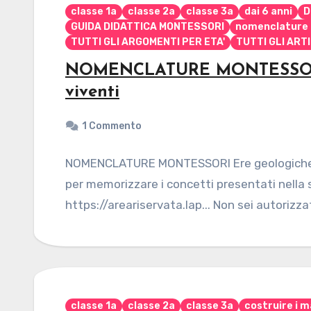
classe 1a
classe 2a
classe 3a
dai 6 anni
D
GUIDA DIDATTICA MONTESSORI
nomenclature 
TUTTI GLI ARGOMENTI PER ETA'
TUTTI GLI ART
NOMENCLATURE MONTESSORI E
viventi
1 Commento
NOMENCLATURE MONTESSORI Ere geologiche e 
per memorizzare i concetti presentati nella
https://areariservata.lap... Non sei autorizz
classe 1a
classe 2a
classe 3a
costruire i m