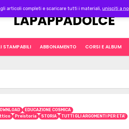
gli articoli completi e scaricare tutti i materiali,
unisciti a no
LAPAPPADOLCE
I STAMPABILI
ABBONAMENTO
CORSI E ALBUM
OWNLOAD
EDUCAZIONE COSMICA
ttico
Preistoria
STORIA
TUTTI GLI ARGOMENTI PER ETA'