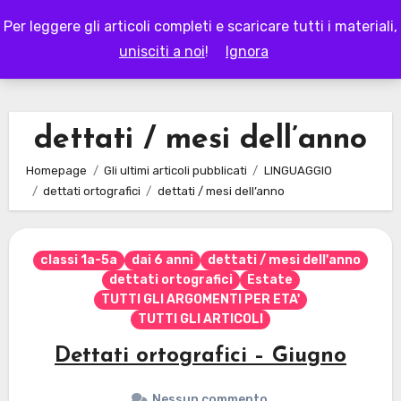
Skip
Per leggere gli articoli completi e scaricare tutti i materiali,
to
LAPAPPADOLCE
unisciti a noi
!
Ignora
content
dettati / mesi dell’anno
Homepage
Gli ultimi articoli pubblicati
LINGUAGGIO
dettati ortografici
dettati / mesi dell’anno
classi 1a-5a
dai 6 anni
dettati / mesi dell'anno
dettati ortografici
Estate
TUTTI GLI ARGOMENTI PER ETA'
TUTTI GLI ARTICOLI
Dettati ortografici – Giugno
Nessun commento