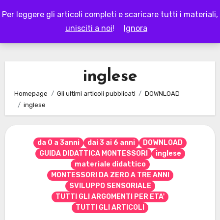
Skip
Per leggere gli articoli completi e scaricare tutti i materiali,
to
LAPAPPADOLCE
unisciti a noi
!
Ignora
content
inglese
Homepage
Gli ultimi articoli pubblicati
DOWNLOAD
inglese
da 0 a 3anni
dai 3 ai 6 anni
DOWNLOAD
GUIDA DIDATTICA MONTESSORI
inglese
materiale didattico
MONTESSORI DA ZERO A TRE ANNI
SVILUPPO SENSORIALE
TUTTI GLI ARGOMENTI PER ETA'
TUTTI GLI ARTICOLI