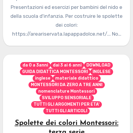
Presentazioni ed esercizi per bambini del nido e
della scuola d'infanzia. Per costruire le spolette
dei colori:
https://areariservata.lapappadolce.net/... Non
sei autorizzato a visualizzare questa…
da 0 a 3anni
dai 3 ai 6 anni
DOWNLOAD
GUIDA DIDATTICA MONTESSORI
INGLESE
inglese
materiale didattico
MONTESSORI DA ZERO A TRE ANNI
nomenclature Montessori
SVILUPPO SENSORIALE
TUTTI GLI ARGOMENTI PER ETA'
TUTTI GLI ARTICOLI
Spolette dei colori Montessori:
terza serie