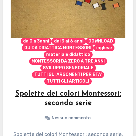
da 0 a 3anni
dai 3 ai 6 anni
DOWNLOAD
GUIDA DIDATTICA MONTESSORI
inglese
materiale didattico
MONTESSORI DA ZERO A TRE ANNI
SVILUPPO SENSORIALE
TUTTI GLI ARGOMENTI PER ETA'
TUTTI GLI ARTICOLI
Spolette dei colori Montessori:
seconda serie
Nessun commento
Spolette dei colori Montessori: seconda serie.