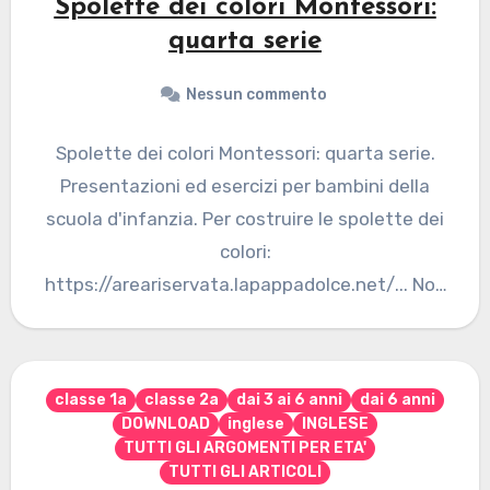
Spolette dei colori Montessori:
quarta serie
Nessun commento
Spolette dei colori Montessori: quarta serie.
Presentazioni ed esercizi per bambini della
scuola d'infanzia. Per costruire le spolette dei
colori:
https://areariservata.lapappadolce.net/... Non
sei autorizzato a visualizzare questa pagina...
Se desideri…
classe 1a
classe 2a
dai 3 ai 6 anni
dai 6 anni
DOWNLOAD
inglese
INGLESE
TUTTI GLI ARGOMENTI PER ETA'
TUTTI GLI ARTICOLI