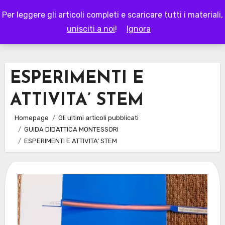
Skip
Per leggere gli articoli completi e scaricare tutti i materiali,
to
LAPAPPADOLCE
unisciti a noi
!
Ignora
content
ESPERIMENTI E
ATTIVITA’ STEM
Homepage
Gli ultimi articoli pubblicati
GUIDA DIDATTICA MONTESSORI
ESPERIMENTI E ATTIVITA’ STEM