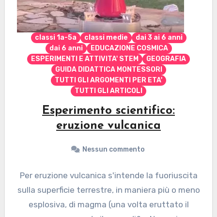
classi 1a-5a
classi medie
dai 3 ai 6 anni
dai 6 anni
EDUCAZIONE COSMICA
ESPERIMENTI E ATTIVITA' STEM
GEOGRAFIA
GUIDA DIDATTICA MONTESSORI
TUTTI GLI ARGOMENTI PER ETA'
TUTTI GLI ARTICOLI
Esperimento scientifico:
eruzione vulcanica
Nessun commento
Per eruzione vulcanica s'intende la fuoriuscita
sulla superficie terrestre, in maniera più o meno
esplosiva, di magma (una volta eruttato il