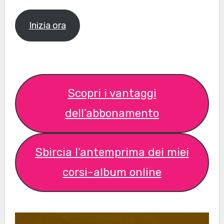
Inizia ora
Scopri i vantaggi
dell’abbonamento
Sbircia l’antemprima dei miei
corsi-album online