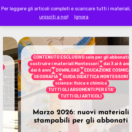
Skip
Per leggere gli articoli completi e scaricare tutti i materiali,
to
LAPAPPADOLCE
unisciti a noi
!
Ignora
content
CONTENUTO ESCLUSIVO solo per gli abbonati
costruire i materiali Montessori
dai 3 ai 6 anni
dai 6 anni
DOWNLOAD
EDUCAZIONE COSMICA
GEOGRAFIA
GUIDA DIDATTICA MONTESSORI
scienze: fisica e chimica
TUTTI GLI ARGOMENTI PER ETA'
TUTTI GLI ARTICOLI
Marzo 2026: nuovi materiali
stampabili per gli abbonati