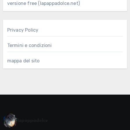
versione free (lapappadolce.net)
Privacy Policy
Termini e condizioni
mappa del sito
lapappadolce