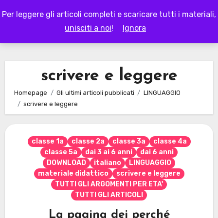
Skip
Per leggere gli articoli completi e scaricare tutti i materiali,
to
LAPAPPADOLCE
unisciti a noi
!
Ignora
content
scrivere e leggere
Homepage
Gli ultimi articoli pubblicati
LINGUAGGIO
scrivere e leggere
classe 1a
classe 2a
classe 3a
classe 4a
classe 5a
dai 3 ai 6 anni
dai 6 anni
DOWNLOAD
italiano
LINGUAGGIO
materiale didattico
scrivere e leggere
TUTTI GLI ARGOMENTI PER ETA'
TUTTI GLI ARTICOLI
La pagina dei perché