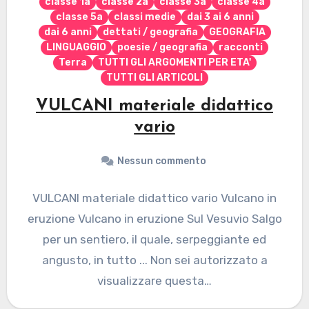
classe 1a
classe 2a
classe 3a
classe 4a
classe 5a
classi medie
dai 3 ai 6 anni
dai 6 anni
dettati / geografia
GEOGRAFIA
LINGUAGGIO
poesie / geografia
racconti
Terra
TUTTI GLI ARGOMENTI PER ETA'
TUTTI GLI ARTICOLI
VULCANI materiale didattico
vario
Nessun commento
VULCANI materiale didattico vario Vulcano in
eruzione Vulcano in eruzione Sul Vesuvio Salgo
per un sentiero, il quale, serpeggiante ed
angusto, in tutto ... Non sei autorizzato a
visualizzare questa…