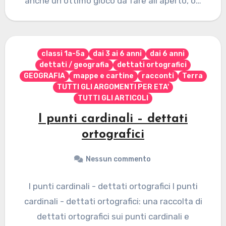
anche un ottimo gioco da fare all'aperto, o…
classi 1a-5a
dai 3 ai 6 anni
dai 6 anni
dettati / geografia
dettati ortografici
GEOGRAFIA
mappe e cartine
racconti
Terra
TUTTI GLI ARGOMENTI PER ETA'
TUTTI GLI ARTICOLI
I punti cardinali – dettati
ortografici
Nessun commento
I punti cardinali - dettati ortografici I punti
cardinali - dettati ortografici: una raccolta di
dettati ortografici sui punti cardinali e