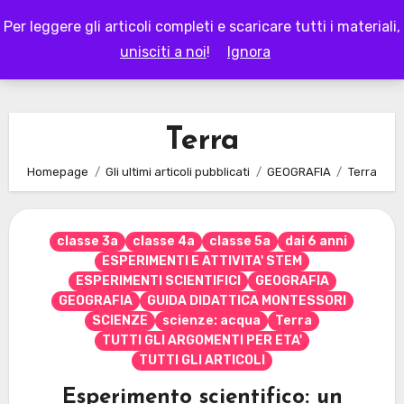
Skip
Per leggere gli articoli completi e scaricare tutti i materiali,
to
LAPAPPADOLCE
unisciti a noi
!
Ignora
content
Terra
Homepage
Gli ultimi articoli pubblicati
GEOGRAFIA
Terra
classe 3a
classe 4a
classe 5a
dai 6 anni
ESPERIMENTI E ATTIVITA' STEM
ESPERIMENTI SCIENTIFICI
GEOGRAFIA
GEOGRAFIA
GUIDA DIDATTICA MONTESSORI
SCIENZE
scienze: acqua
Terra
TUTTI GLI ARGOMENTI PER ETA'
TUTTI GLI ARTICOLI
Esperimento scientifico: un