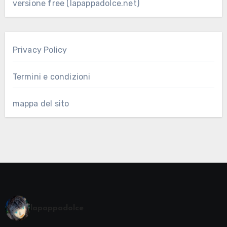
versione free (lapappadolce.net)
Privacy Policy
Termini e condizioni
mappa del sito
lapappadolce