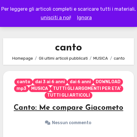
Skip
Per leggere gli articoli completi e scaricare tutti i materiali,
to
LAPAPPADOLCE
unisciti a noi
!
Ignora
content
canto
Homepage
Gli ultimi articoli pubblicati
MUSICA
canto
canto
dai 3 ai 6 anni
dai 6 anni
DOWNLOAD
mp3
MUSICA
TUTTI GLI ARGOMENTI PER ETA'
TUTTI GLI ARTICOLI
Canto: Me compare Giacometo
Nessun commento