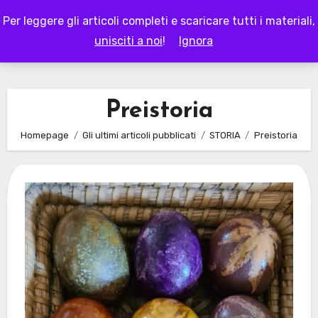
Skip
Per leggere gli articoli completi e scaricare tutti i materiali,
to
LAPAPPADOLCE
unisciti a noi
!
Ignora
content
Preistoria
Homepage
Gli ultimi articoli pubblicati
STORIA
Preistoria