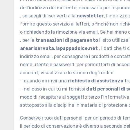
dell’indirizzo del mittente, necessario per risponder
. se scegli di iscriverti alla
newsletter
, l’indirizz
fornire questo servizio ai lettori, o finché non rich
o richiedendo la rimozione via email. Se hai meno di
. per le
transazioni di pagamento
il sito utilizz
areariservata.lapappadolce.net
. I dati che ti
indirizzo email: per consegnare i prodotti e contatta
nome utente e password: per permetterti di accedere
account, visualizzare lo storico degli ordini
– quando mi invii una
richiesta di assistenza
tra
– nel caso in cui tu mi fornissi
dati personali di 
modo di recapitare al soggetto terzo l’informativa 
sottoposto alla disciplina in materia di protezione d
Conservo i tuoi dati personali per un periodo di tem
Il periodo di conservazione è diverso a seconda dell