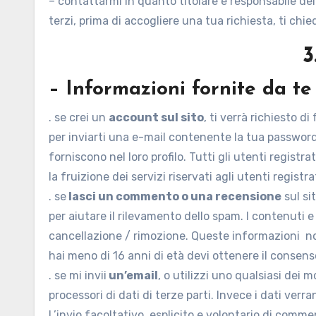
– contattarmi in quanto titolare e responsabile del 
terzi, prima di accogliere una tua richiesta, ti chi
3
– Informazioni fornite da te
. se crei un
account sul sito
, ti verrà richiesto d
per inviarti una e-mail contenente la tua password o
forniscono nel loro profilo. Tutti gli utenti regist
la fruizione dei servizi riservati agli utenti registra
. se
lasci un commento o una recensione
sul si
per aiutare il rilevamento dello spam. I contenuti
cancellazione / rimozione. Queste informazioni non
hai meno di 16 anni di età devi ottenere il consen
. se mi invii
un’email
, o utilizzi uno qualsiasi dei
processori di dati di terze parti. Invece i dati verr
L’invio facoltativo, esplicito e volontario di comme