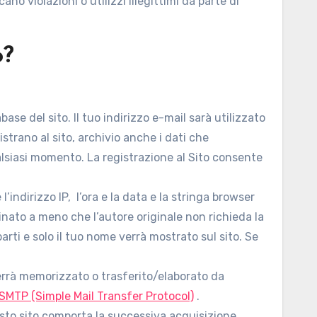
no violazioni o utilizzi illegittimi da parte di
o?
base del sito. Il tuo indirizzo e-mail sarà utilizzato
strano al sito, archivio anche i dati che
qualsiasi momento. La registrazione al Sito consente
indirizzo IP, l’ora e la data e la stringa browser
inato a meno che l’autore originale non richieda la
ti e solo il tuo nome verrà mostrato sul sito. Se
 verrà memorizzato o trasferito/elaborato da
 SMTP (Simple Mail Transfer Protocol)
.
questo sito comporta la successiva acquisizione