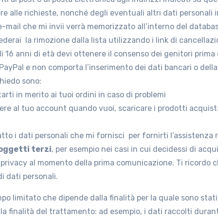
e alle richieste, nonché degli eventuali altri dati personali i
o e-mail che mi invii verrà memorizzato all’interno del databas
iederai la rimozione dalla lista utilizzando i link di cancella
 16 anni di età devi ottenere il consenso dei genitori prima 
a PayPal e non comporta l’inserimento dei dati bancari o della 
 chiedo sono:
rti in merito ai tuoi ordini in caso di problemi
 al tuo account quando vuoi, scaricare i prodotti acquistati
tto i dati personali che mi fornisci per fornirti l’assistenza 
soggetti terzi
, per esempio nei casi in cui decidessi di acq
privacy al momento della prima comunicazione. Ti ricordo che
i dati personali.
po limitato che dipende dalla finalità per la quale sono stati
a finalità del trattamento: ad esempio, i dati raccolti durante