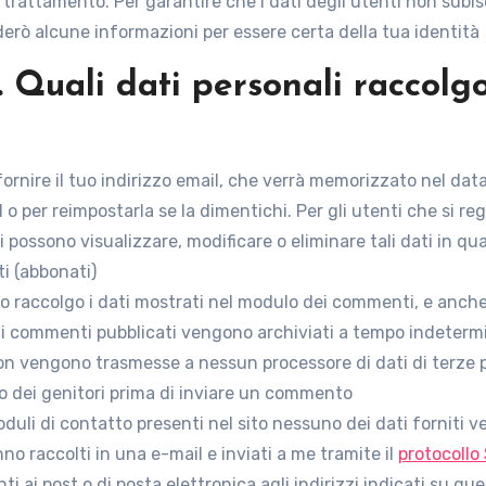
trattamento. Per garantire che i dati degli utenti non subisca
ederò alcune informazioni per essere certa della tua identità
. Quali dati personali raccolg
i fornire il tuo indirizzo email, che verrà memorizzato nel data
 per reimpostarla se la dimentichi. Per gli utenti che si regi
rati possono visualizzare, modificare o eliminare tali dati in 
ti (abbonati)
to raccolgo i dati mostrati nel modulo dei commenti, e anche l’
 e i commenti pubblicati vengono archiviati a tempo indeterm
 vengono trasmesse a nessun processore di dati di terze par
so dei genitori prima di inviare un commento
 moduli di contatto presenti nel sito nessuno dei dati forniti
anno raccolti in una e-mail e inviati a me tramite il
protocollo
nti ai post o di posta elettronica agli indirizzi indicati su 