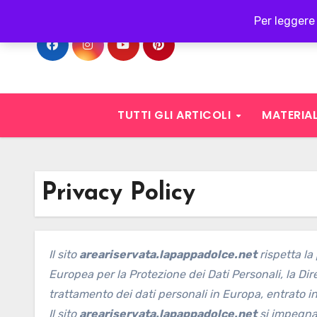
Skip
Per leggere 
to
content
TUTTI GLI ARTICOLI
MATERIAL
Privacy Policy
Il sito
areariservata.lapappadolce.net
rispetta la 
Europea per la Protezione dei Dati Personali, la Dir
trattamento dei dati personali in Europa, entrato i
Il sito
areariservata.lapappadolce.net
si impegna a