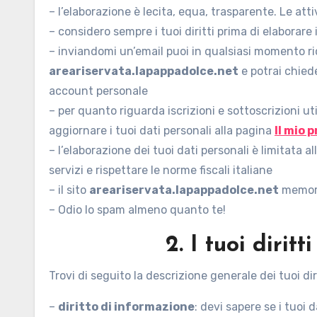
– l’elaborazione è lecita, equa, trasparente. Le att
– considero sempre i tuoi diritti prima di elaborare 
– inviandomi un’email puoi in qualsiasi momento rice
areariservata.lapappadolce.net
e potrai chiede
account personale
– per quanto riguarda iscrizioni e sottoscrizioni uti
aggiornare i tuoi dati personali alla pagina
Il mio p
– l’elaborazione dei tuoi dati personali è limitata al
servizi e rispettare le norme fiscali italiane
– il sito
areariservata.lapappadolce.net
memoriz
– Odio lo spam almeno quanto te!
2. I tuoi dirit
Trovi di seguito la descrizione generale dei tuoi diri
–
diritto di informazione
: devi sapere se i tuoi 