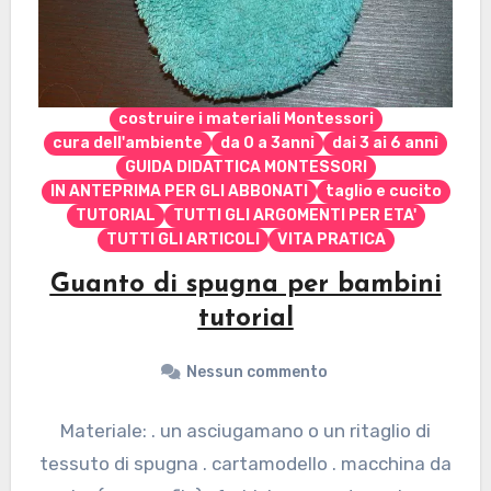
costruire i materiali Montessori
cura dell'ambiente
da 0 a 3anni
dai 3 ai 6 anni
GUIDA DIDATTICA MONTESSORI
IN ANTEPRIMA PER GLI ABBONATI
taglio e cucito
TUTORIAL
TUTTI GLI ARGOMENTI PER ETA'
TUTTI GLI ARTICOLI
VITA PRATICA
Guanto di spugna per bambini
tutorial
Nessun commento
Materiale: . un asciugamano o un ritaglio di
tessuto di spugna . cartamodello . macchina da