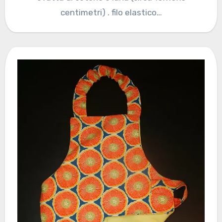
centimetri) . filo elastico…