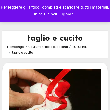
Skip
Per leggere gli articoli completi e scaricare tutti i materiali,
to
LAPAPPADOLCE
unisciti a noi
!
Ignora
content
taglio e cucito
Homepage
Gli ultimi articoli pubblicati
TUTORIAL
taglio e cucito