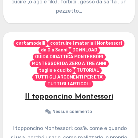
cucire (o ago e filo) . forbici . gesso da sarta . un
pezzetto…
cartamodelli
costruire i materiali Montessori
da 0 a 3anni
DOWNLOAD
GUIDA DIDATTICA MONTESSORI
MONTESSORI DA ZERO A TRE ANNI
taglio e cucito
TUTORIAL
TUTTI GLI ARGOMENTI PER ETA'
TUTTI GLI ARTICOLI
Il topponcino Montessori
Nessun commento
Il topponcino Montessori: cos'è, come e quando
si usa, perché usarlo, come realizzarlo in proprio