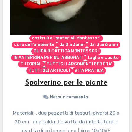
costruire i materiali Montessori
cura dell'ambiente
da 0 a 3anni
dai 3 ai 6 anni
GUIDA DIDATTICA MONTESSORI
IN ANTEPRIMA PER GLI ABBONATI
taglio e cucito
TUTORIAL
TUTTI GLI ARGOMENTI PER ETA'
TUTTI GLI ARTICOLI
VITA PRATICA
Spolverino per le piante
Nessun commento
Materiali: . due pezzetti di tessuti diversi 20 x
20 cm . una falda di ovatta da imbottitura o
ovatta di cotone o lana (circa 10x10x5