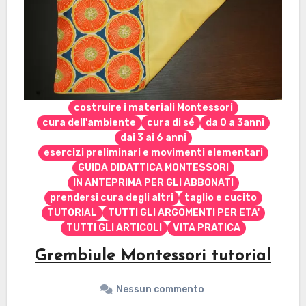
costruire i materiali Montessori
cura dell'ambiente
cura di sé
da 0 a 3anni
dai 3 ai 6 anni
esercizi preliminari e movimenti elementari
GUIDA DIDATTICA MONTESSORI
IN ANTEPRIMA PER GLI ABBONATI
prendersi cura degli altri
taglio e cucito
TUTORIAL
TUTTI GLI ARGOMENTI PER ETA'
TUTTI GLI ARTICOLI
VITA PRATICA
Grembiule Montessori tutorial
Nessun commento