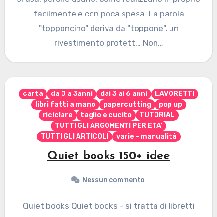
facilmente e con poca spesa. La parola
"topponcino" deriva da "toppone", un
rivestimento protett... Non…
carta
da 0 a 3anni
dai 3 ai 6 anni
LAVORETTI
libri fatti a mano
papercutting
pop up
riciclare
taglio e cucito
TUTORIAL
TUTTI GLI ARGOMENTI PER ETA'
TUTTI GLI ARTICOLI
varie - manualità
Quiet books 150+ idee
Nessun commento
Quiet books Quiet books - si tratta di libretti