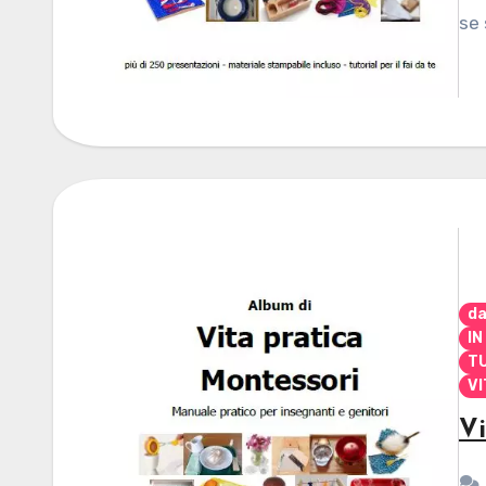
se 
da
IN
TU
VI
Vi