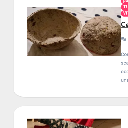
pa
TU
VI
Ce
Co
sca
ecc
un