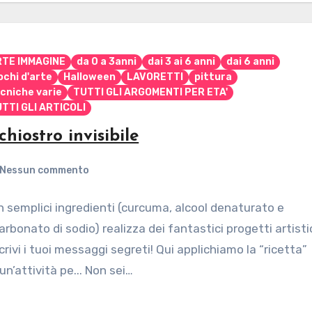
RTE IMMAGINE
da 0 a 3anni
dai 3 ai 6 anni
dai 6 anni
ochi d'arte
Halloween
LAVORETTI
pittura
cniche varie
TUTTI GLI ARGOMENTI PER ETA'
TTI GLI ARTICOLI
chiostro invisibile
Nessun commento
 semplici ingredienti (curcuma, alcool denaturato e
arbonato di sodio) realizza dei fantastici progetti artisti
crivi i tuoi messaggi segreti! Qui applichiamo la “ricetta”
un’attività pe... Non sei…