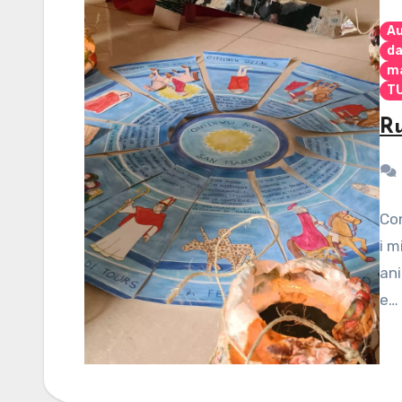
A
da
ma
TU
Ru
Co
i m
ani
e…