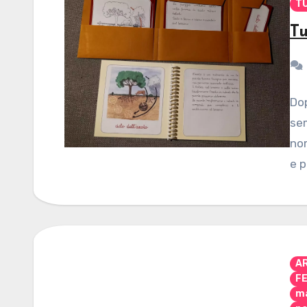
T
Tu
Dop
sem
no
e p
A
F
ma