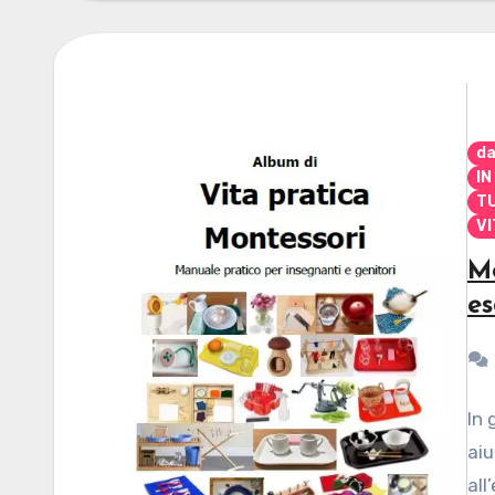
da
IN
TU
VI
Mo
es
In 
aiu
all