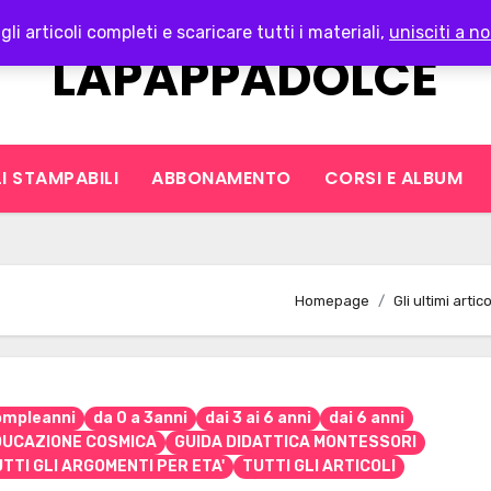
gli articoli completi e scaricare tutti i materiali,
unisciti a no
LAPAPPADOLCE
I STAMPABILI
ABBONAMENTO
CORSI E ALBUM
Homepage
Gli ultimi artic
ompleanni
da 0 a 3anni
dai 3 ai 6 anni
dai 6 anni
DUCAZIONE COSMICA
GUIDA DIDATTICA MONTESSORI
TTI GLI ARGOMENTI PER ETA'
TUTTI GLI ARTICOLI