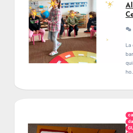
Al
Ce
La 
bam
qui
ho
ca
da
G