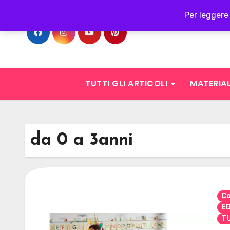
Skip
Per leggere 
to
content
TUTTI GLI ARTICOLI
MATERIAL
da 0 a 3anni
C
E
TU