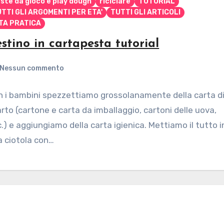
ste da gioco e play dough
riciclare
TUTORIAL
TTI GLI ARGOMENTI PER ETA'
TUTTI GLI ARTICOLI
TA PRATICA
stino in cartapesta tutorial
Nessun commento
n i bambini spezzettiamo grossolanamente della carta d
rto (cartone e carta da imballaggio, cartoni delle uova,
.) e aggiungiamo della carta igienica. Mettiamo il tutto i
a ciotola con…