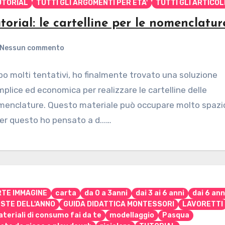
UTORIAL
TUTTI GLI ARGOMENTI PER ETA'
TUTTI GLI ARTICOL
torial: le cartelline per le nomenclatur
Nessun commento
o molti tentativi, ho finalmente trovato una soluzione
plice ed economica per realizzare le cartelline delle
menclature. Questo materiale può occupare molto spazi
er questo ho pensato a d...…
RTE IMMAGINE
carta
da 0 a 3anni
dai 3 ai 6 anni
dai 6 ann
ESTE DELL'ANNO
GUIDA DIDATTICA MONTESSORI
LAVORETTI
teriali di consumo fai da te
modellaggio
Pasqua