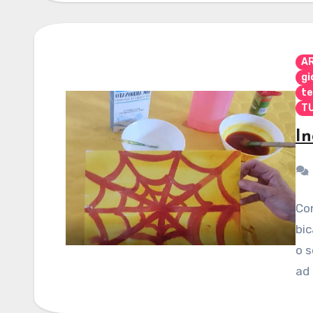
A
gi
te
TU
In
Con
bic
o s
ad 