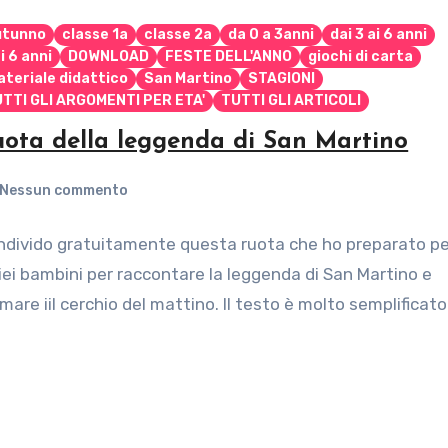
utunno
classe 1a
classe 2a
da 0 a 3anni
dai 3 ai 6 anni
i 6 anni
DOWNLOAD
FESTE DELL'ANNO
giochi di carta
teriale didattico
San Martino
STAGIONI
TTI GLI ARGOMENTI PER ETA'
TUTTI GLI ARTICOLI
ota della leggenda di San Martino
Nessun commento
ndivido gratuitamente questa ruota che ho preparato pe
iei bambini per raccontare la leggenda di San Martino e
mare iil cerchio del mattino. Il testo è molto semplificato