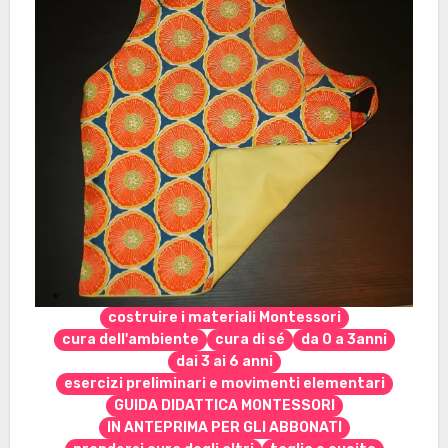
costruire i materiali Montessori
cura dell'ambiente
cura di sé
da 0 a 3anni
dai 3 ai 6 anni
esercizi preliminari e movimenti elementari
GUIDA DIDATTICA MONTESSORI
IN ANTEPRIMA PER GLI ABBONATI