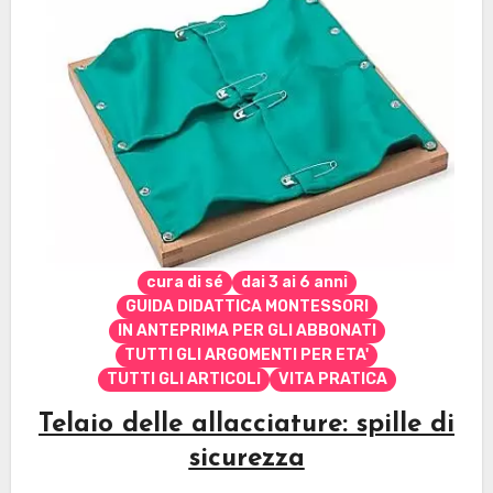
cura di sé
dai 3 ai 6 anni
GUIDA DIDATTICA MONTESSORI
IN ANTEPRIMA PER GLI ABBONATI
TUTTI GLI ARGOMENTI PER ETA'
TUTTI GLI ARTICOLI
VITA PRATICA
Telaio delle allacciature: spille di
sicurezza