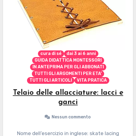
cura di sé
dai 3 ai 6 anni
GUIDA DIDATTICA MONTESSORI
IN ANTEPRIMA PER GLI ABBONATI
TUTTI GLI ARGOMENTI PER ETA'
TUTTI GLI ARTICOLI
VITA PRATICA
Telaio delle allacciature: lacci e
ganci
Nessun commento
Nome dell’esercizio in inglese: skate lacing