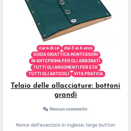
cura di sé
dai 3 ai 6 anni
GUIDA DIDATTICA MONTESSORI
IN ANTEPRIMA PER GLI ABBONATI
TUTTI GLI ARGOMENTI PER ETA'
TUTTI GLI ARTICOLI
VITA PRATICA
Telaio delle allacciature: bottoni
grandi
Nessun commento
Nome dell’esercizio in inglese: large button