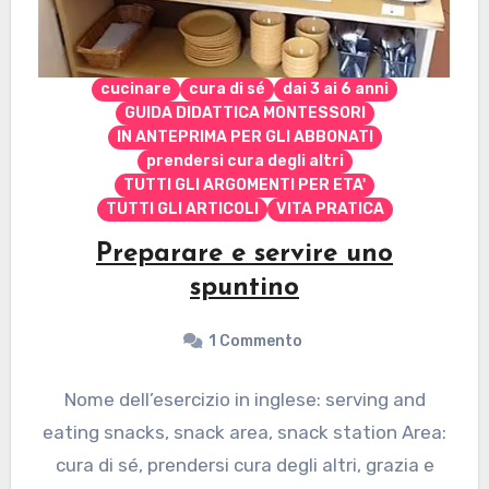
cucinare
cura di sé
dai 3 ai 6 anni
GUIDA DIDATTICA MONTESSORI
IN ANTEPRIMA PER GLI ABBONATI
prendersi cura degli altri
TUTTI GLI ARGOMENTI PER ETA'
TUTTI GLI ARTICOLI
VITA PRATICA
Preparare e servire uno
spuntino
1 Commento
Nome dell’esercizio in inglese: serving and
eating snacks, snack area, snack station Area:
cura di sé, prendersi cura degli altri, grazia e