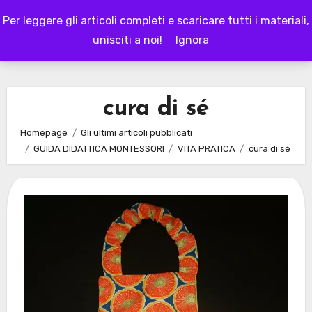
Skip
Per leggere gli articoli completi e scaricare tutti i materiali,
to
LAPAPPADOLCE
unisciti a noi
!
Ignora
content
cura di sé
Homepage
Gli ultimi articoli pubblicati
GUIDA DIDATTICA MONTESSORI
VITA PRATICA
cura di sé