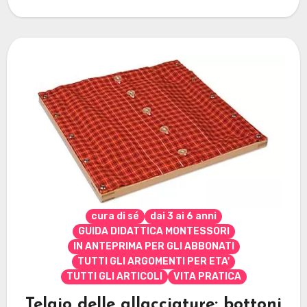
cura di sé
dai 3 ai 6 anni
GUIDA DIDATTICA MONTESSORI
IN ANTEPRIMA PER GLI ABBONATI
TUTTI GLI ARGOMENTI PER ETA'
TUTTI GLI ARTICOLI
VITA PRATICA
Telaio delle allacciature: bottoni