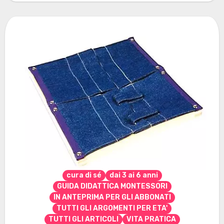
cura di sé
dai 3 ai 6 anni
GUIDA DIDATTICA MONTESSORI
IN ANTEPRIMA PER GLI ABBONATI
TUTTI GLI ARGOMENTI PER ETA'
TUTTI GLI ARTICOLI
VITA PRATICA