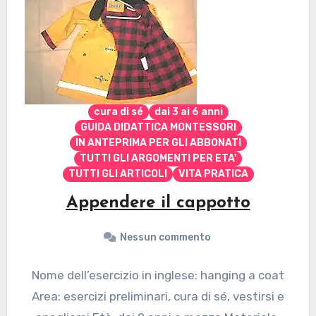
cura di sé
dai 3 ai 6 anni
GUIDA DIDATTICA MONTESSORI
IN ANTEPRIMA PER GLI ABBONATI
TUTTI GLI ARGOMENTI PER ETA'
TUTTI GLI ARTICOLI
VITA PRATICA
Appendere il cappotto
Nessun commento
Nome dell’esercizio in inglese: hanging a coat
Area: esercizi preliminari, cura di sé, vestirsi e