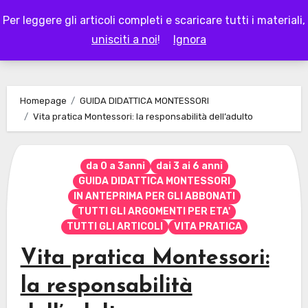
Skip
Per leggere gli articoli completi e scaricare tutti i materiali,
to
LAPAPPADOLCE
unisciti a noi
!
Ignora
content
Homepage
GUIDA DIDATTICA MONTESSORI
Vita pratica Montessori: la responsabilità dell’adulto
da 0 a 3anni
dai 3 ai 6 anni
GUIDA DIDATTICA MONTESSORI
IN ANTEPRIMA PER GLI ABBONATI
TUTTI GLI ARGOMENTI PER ETA'
TUTTI GLI ARTICOLI
VITA PRATICA
Vita pratica Montessori:
la responsabilità