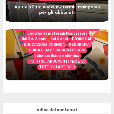
Aprile 2026: nuovi materiali stampabili
per gli abbonati
CONTENUTO ESCLUSIVO solo per gli abbonati
costruire i materiali Montessori
dai 3 ai 6 anni
dai 6 anni
DOWNLOAD
EDUCAZIONE COSMICA
GEOGRAFIA
GUIDA DIDATTICA MONTESSORI
scienze: fisica e chimica
TUTTI GLI ARGOMENTI PER ETA'
TUTTI GLI ARTICOLI
Marzo 2026: nuovi materiali stampabili
per gli abbonati
Indice dei contenuti