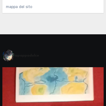
mappa del sito
lapappadolce