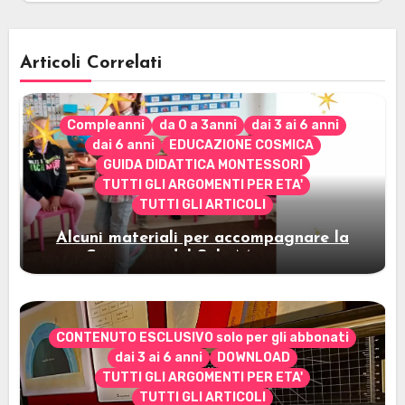
Articoli Correlati
Compleanni
da 0 a 3anni
dai 3 ai 6 anni
dai 6 anni
EDUCAZIONE COSMICA
GUIDA DIDATTICA MONTESSORI
TUTTI GLI ARGOMENTI PER ETA'
TUTTI GLI ARTICOLI
Alcuni materiali per accompagnare la
Cerimonia del Sole Montessori
CONTENUTO ESCLUSIVO solo per gli abbonati
dai 3 ai 6 anni
DOWNLOAD
TUTTI GLI ARGOMENTI PER ETA'
TUTTI GLI ARTICOLI