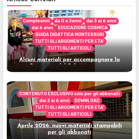
Compleanni
da 0 a 3anni
dai 3 ai 6 anni
dai 6 anni
EDUCAZIONE COSMICA
GUIDA DIDATTICA MONTESSORI
TUTTI GLI ARGOMENTI PER ETA'
TUTTI GLI ARTICOLI
Alcuni materiali per accompagnare la
Cerimonia del Sole Montessori
CONTENUTO ESCLUSIVO solo per gli abbonati
dai 3 ai 6 anni
DOWNLOAD
TUTTI GLI ARGOMENTI PER ETA'
TUTTI GLI ARTICOLI
Aprile 2026: nuovi materiali stampabili
per gli abbonati