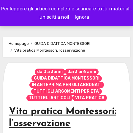
Skip
Per leggere gli articoli completi e scaricare tutti i materiali,
to
LAPAPPADOLCE
unisciti a noi
!
Ignora
content
Homepage
GUIDA DIDATTICA MONTESSORI
Vita pratica Montessori: l’osservazione
da 0 a 3anni
dai 3 ai 6 anni
GUIDA DIDATTICA MONTESSORI
IN ANTEPRIMA PER GLI ABBONATI
TUTTI GLI ARGOMENTI PER ETA'
TUTTI GLI ARTICOLI
VITA PRATICA
Vita pratica Montessori:
l’osservazione