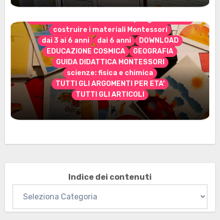
CONTENUTO ESCLUSIVO solo per gli abbonati
costruire i materiali Montessori
dai 3 ai 6 anni
dai 6 anni
DOWNLOAD
EDUCAZIONE COSMICA
GEOGRAFIA
GUIDA DIDATTICA MONTESSORI
scienze: fisica e chimica
TUTTI GLI ARGOMENTI PER ETA'
TUTTI GLI ARTICOLI
Marzo 2026: nuovi materiali stampabili
per gli abbonati
Indice dei contenuti