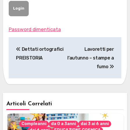
Password dimenticata
Navigazione
Dettati ortografici
Lavoretti per
articoli
PREISTORIA
l’autunno – stampe a
fumo
Articoli Correlati
Compleanni
da 0 a 3anni
dai 3 ai 6 anni