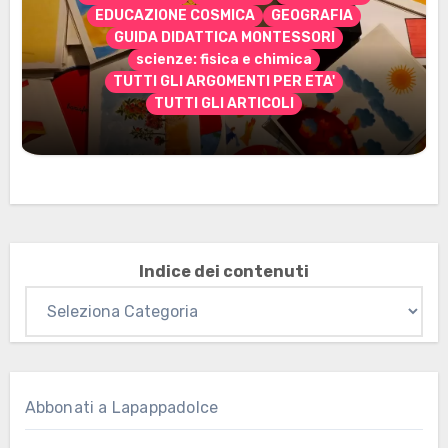
EDUCAZIONE COSMICA
GEOGRAFIA
GUIDA DIDATTICA MONTESSORI
scienze: fisica e chimica
TUTTI GLI ARGOMENTI PER ETA'
TUTTI GLI ARTICOLI
Marzo 2026: nuovi materiali stampabili
per gli abbonati
Indice dei contenuti
Abbonati a Lapappadolce