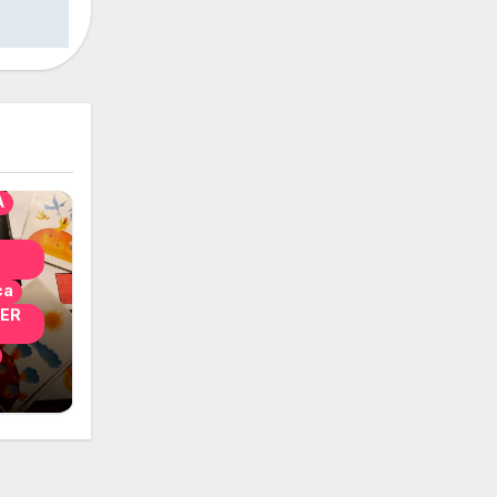
solo
nni
A
ca
PER
i
 per