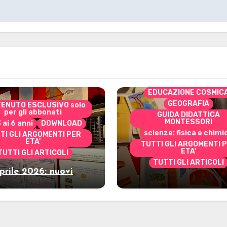
CONTENUTO ESCLUSIVO 
per gli abbonati
costruire i materiali
Montessori
dai 3 ai 6 anni
dai 6 a
DOWNLOAD
EDUCAZIONE COSMIC
GEOGRAFIA
ENUTO ESCLUSIVO solo
per gli abbonati
GUIDA DIDATTICA
MONTESSORI
3 ai 6 anni
DOWNLOAD
scienze: fisica e chimi
TI GLI ARGOMENTI PER
ETA'
TUTTI GLI ARGOMENTI 
ETA'
TUTTI GLI ARTICOLI
TUTTI GLI ARTICOLI
prile 2026: nuovi
Marzo 2026: nuov
riali stampabili per
materiali stampabili
gli abbonati
gli abbonati