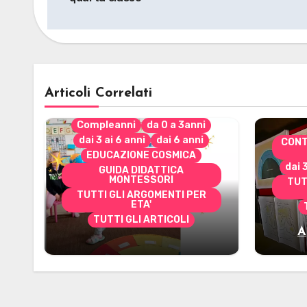
Articoli Correlati
Compleanni
da 0 a 3anni
dai 3 ai 6 anni
dai 6 anni
CONT
EDUCAZIONE COSMICA
dai 
GUIDA DIDATTICA
MONTESSORI
TUT
TUTTI GLI ARGOMENTI PER
ETA'
TUTTI GLI ARTICOLI
A
Alcuni materiali per
mate
accompagnare la
Cerimonia del Sole
Montessori