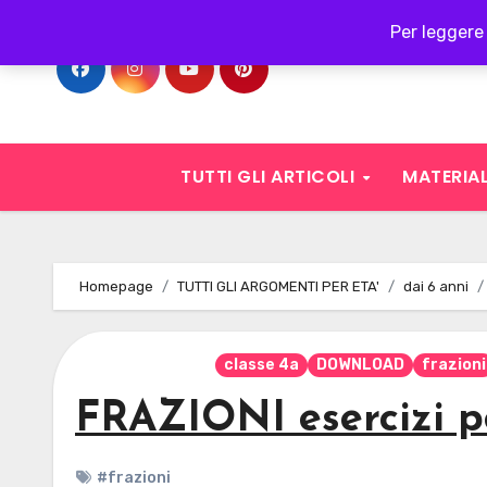
Skip
Per leggere 
to
content
TUTTI GLI ARTICOLI
MATERIAL
Homepage
TUTTI GLI ARGOMENTI PER ETA'
dai 6 anni
classe 4a
DOWNLOAD
frazioni
FRAZIONI esercizi pe
#frazioni