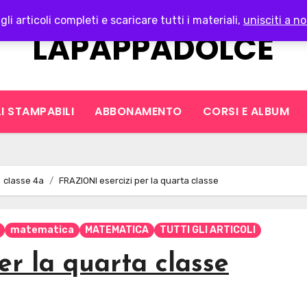
gli articoli completi e scaricare tutti i materiali,
unisciti a no
LAPAPPADOLCE
I STAMPABILI
ABBONAMENTO
CORSI E ALBUM
classe 4a
FRAZIONI esercizi per la quarta classe
matematica
MATEMATICA
TUTTI GLI ARTICOLI
r la quarta classe