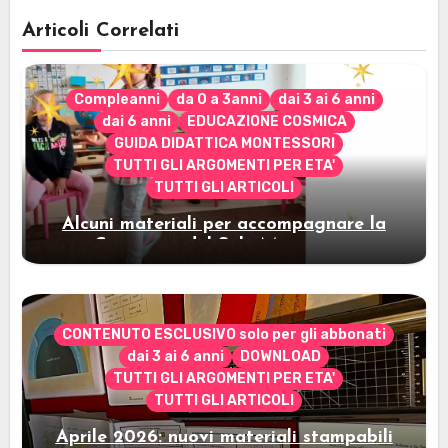
Articoli Correlati
Compleanni
da 0 a 3anni
dai 3 ai 6 anni
dai 6 anni
EDUCAZIONE COSMICA
GUIDA DIDATTICA MONTESSORI
TUTTI GLI ARGOMENTI PER ETA'
TUTTI GLI ARTICOLI
Alcuni materiali per accompagnare la
Cerimonia del Sole Montessori
CONTENUTO ESCLUSIVO solo per gli abbonati
dai 3 ai 6 anni
DOWNLOAD
TUTTI GLI ARGOMENTI PER ETA'
TUTTI GLI ARTICOLI
Aprile 2026: nuovi materiali stampabili