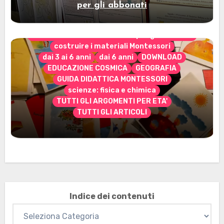
per gli abbonati
CONTENUTO ESCLUSIVO solo per gli abbonati
costruire i materiali Montessori
dai 3 ai 6 anni
dai 6 anni
DOWNLOAD
EDUCAZIONE COSMICA
GEOGRAFIA
GUIDA DIDATTICA MONTESSORI
scienze: fisica e chimica
TUTTI GLI ARGOMENTI PER ETA'
TUTTI GLI ARTICOLI
Marzo 2026: nuovi materiali stampabili
per gli abbonati
Indice dei contenuti