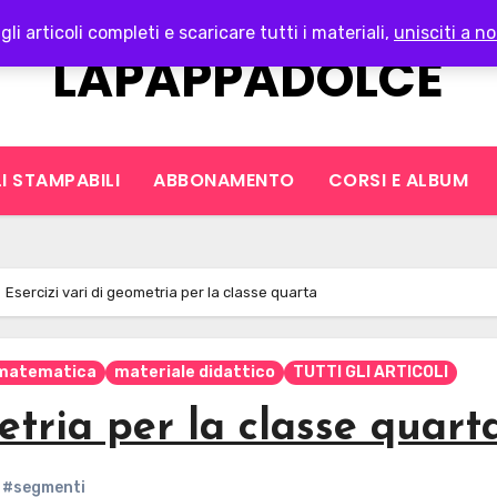
gli articoli completi e scaricare tutti i materiali,
unisciti a no
LAPAPPADOLCE
I STAMPABILI
ABBONAMENTO
CORSI E ALBUM
Esercizi vari di geometria per la classe quarta
matematica
materiale didattico
TUTTI GLI ARTICOLI
etria per la classe quart
,
#segmenti