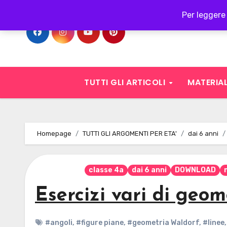
Skip
Per leggere 
to
content
TUTTI GLI ARTICOLI
MATERIAL
Homepage
TUTTI GLI ARGOMENTI PER ETA'
dai 6 anni
classe 4a
dai 6 anni
DOWNLOAD
Esercizi vari di geom
#angoli
,
#figure piane
,
#geometria Waldorf
,
#linee