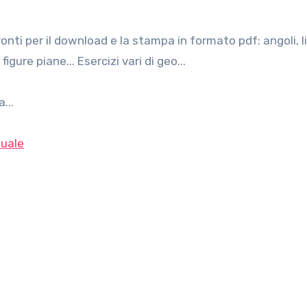
igure piane... Esercizi vari di geo...
...
uale