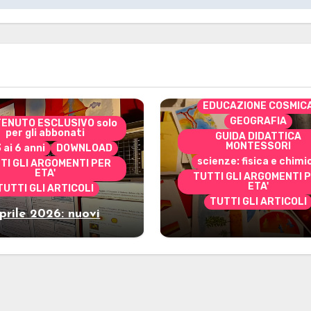
CONTENUTO ESCLUSIVO 
per gli abbonati
costruire i materiali
Montessori
dai 3 ai 6 anni
dai 6 a
DOWNLOAD
EDUCAZIONE COSMIC
GEOGRAFIA
ENUTO ESCLUSIVO solo
per gli abbonati
GUIDA DIDATTICA
MONTESSORI
3 ai 6 anni
DOWNLOAD
scienze: fisica e chimi
TI GLI ARGOMENTI PER
ETA'
TUTTI GLI ARGOMENTI 
ETA'
TUTTI GLI ARTICOLI
TUTTI GLI ARTICOLI
prile 2026: nuovi
Marzo 2026: nuov
riali stampabili per
materiali stampabili
gli abbonati
gli abbonati