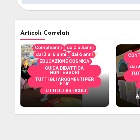
Articoli Correlati
Compleanni
da 0 a 3anni
dai 3 ai 6 anni
dai 6 anni
CONT
EDUCAZIONE COSMICA
dai 
GUIDA DIDATTICA
MONTESSORI
TUT
TUTTI GLI ARGOMENTI PER
ETA'
TUTTI GLI ARTICOLI
A
Alcuni materiali per
mate
accompagnare la
Cerimonia del Sole
Montessori