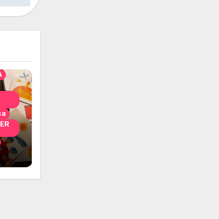
solo
nni
A
ca
PER
i
 per