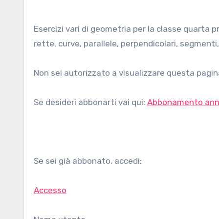
Esercizi vari di geometria per la classe quarta pronti per il download e la stampa in formato pdf: angoli, linee
rette, curve, parallele, perpendicolari, segmenti, f
Non sei autorizzato a visualizzare questa pagina
Se desideri abbonarti vai qui:
Abbonamento ann
Se sei già abbonato, accedi:
Accesso