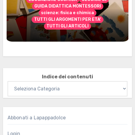
GUIDA DIDATTICA MONTESSORI
scienze: fisica e chimica
TUTTI GLI ARGOMENTI PER ETA'
TUTTI GLI ARTICOLI
Marzo 2026: nuovi materiali stampabili
per gli abbonati
Indice dei contenuti
Abbonati a Lapappadolce
Login