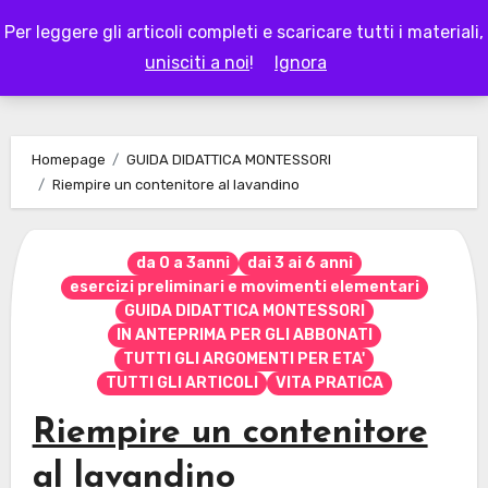
Skip
Per leggere gli articoli completi e scaricare tutti i materiali,
to
LAPAPPADOLCE
unisciti a noi
!
Ignora
content
Homepage
GUIDA DIDATTICA MONTESSORI
Riempire un contenitore al lavandino
da 0 a 3anni
dai 3 ai 6 anni
esercizi preliminari e movimenti elementari
GUIDA DIDATTICA MONTESSORI
IN ANTEPRIMA PER GLI ABBONATI
TUTTI GLI ARGOMENTI PER ETA'
TUTTI GLI ARTICOLI
VITA PRATICA
Riempire un contenitore
al lavandino