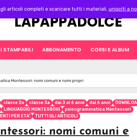
gli articoli completi e scaricare tutti i materiali,
unisciti a no
LAPAPPADOLCE
I STAMPABILI
ABBONAMENTO
CORSI E ALBUM
tica Montessori: nomi comuni e nomi propri
classe 2a
classe 3a
dai 3 ai 6 anni
dai 6 anni
DOWNLOA
LINGUAGGIO MONTESSORI
psicogrammatica Montessori
ENTI PER ETA'
TUTTI GLI ARTICOLI
tessori: nomi comuni e