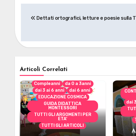
Navigazione
Dettati ortografici, letture e poesie sull
articoli
Articoli Correlati
Compleanni
da 0 a 3anni
dai 3 ai 6 anni
dai 6 anni
CONT
EDUCAZIONE COSMICA
dai 
GUIDA DIDATTICA
MONTESSORI
TUT
TUTTI GLI ARGOMENTI PER
ETA'
TUTTI GLI ARTICOLI
A