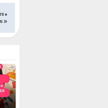
ti e
ti
solo
nni
A
ca
PER