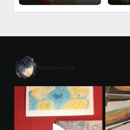
Alcuni materiali per
mate
accompagnare la
Cerimonia del Sole
Montessori
lapappadolce