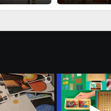
Marzo 2026: nuov
riali stampabili per
materiali stampabili
gli abbonati
gli abbonati