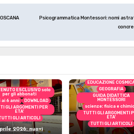
a TOSCANA
Psicogrammatica Montessori: nomi astrat
concre
CONTENUTO ESCLUSIVO 
per gli abbonati
costruire i materiali
Montessori
dai 3 ai 6 anni
dai 6 a
DOWNLOAD
EDUCAZIONE COSMIC
GEOGRAFIA
ENUTO ESCLUSIVO solo
per gli abbonati
GUIDA DIDATTICA
MONTESSORI
3 ai 6 anni
DOWNLOAD
scienze: fisica e chimi
TI GLI ARGOMENTI PER
ETA'
TUTTI GLI ARGOMENTI 
ETA'
TUTTI GLI ARTICOLI
TUTTI GLI ARTICOLI
prile 2026: nuovi