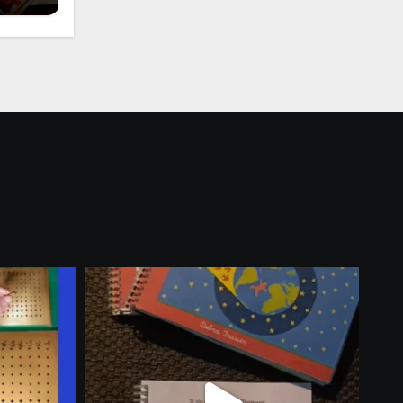
i
 per