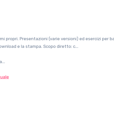
 download e la stampa. Scopo diretto: c...
...
uale