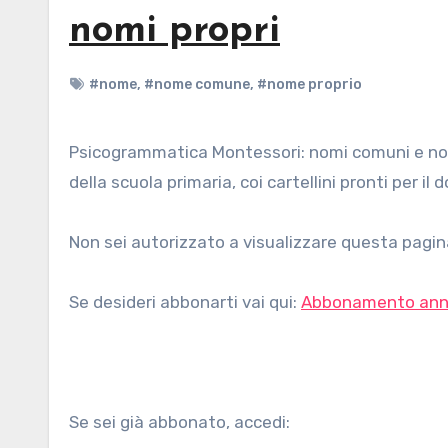
nomi propri
#nome
,
#nome comune
,
#nome proprio
Psicogrammatica Montessori: nomi comuni e nomi propri. Presentazioni (varie versioni) ed esercizi per bambini
della scuola primaria, coi cartellini pronti per il
Non sei autorizzato a visualizzare questa pagina
Se desideri abbonarti vai qui:
Abbonamento ann
Se sei già abbonato, accedi: