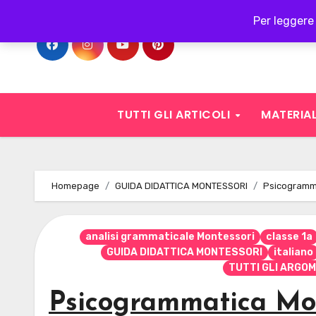
Skip
Per leggere 
to
content
TUTTI GLI ARTICOLI
MATERIAL
Homepage
GUIDA DIDATTICA MONTESSORI
Psicogramma
analisi grammaticale Montessori
classe 1a
GUIDA DIDATTICA MONTESSORI
italiano
TUTTI GLI ARGOM
Psicogrammatica Mon