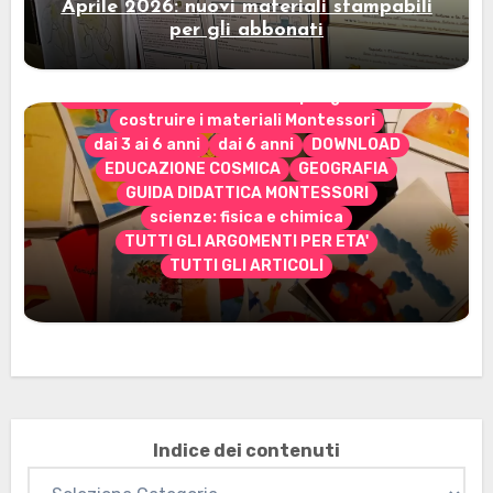
Aprile 2026: nuovi materiali stampabili
per gli abbonati
CONTENUTO ESCLUSIVO solo per gli abbonati
costruire i materiali Montessori
dai 3 ai 6 anni
dai 6 anni
DOWNLOAD
EDUCAZIONE COSMICA
GEOGRAFIA
GUIDA DIDATTICA MONTESSORI
scienze: fisica e chimica
TUTTI GLI ARGOMENTI PER ETA'
TUTTI GLI ARTICOLI
Marzo 2026: nuovi materiali stampabili
per gli abbonati
Indice dei contenuti