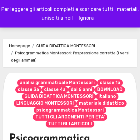
Skip
Per leggere gli articoli completi e scaricare tutti i materiali,
to
LAPAPPADOLCE
unisciti a noi
!
Ignora
content
Homepage
GUIDA DIDATTICA MONTESSORI
Psicogrammatica Montessori: l’espressione corretta (i versi
degli animali)
analisi grammaticale Montessori
classe 1a
classe 3a
classe 4a
dai 6 anni
DOWNLOAD
GUIDA DIDATTICA MONTESSORI
italiano
LINGUAGGIO MONTESSORI
materiale didattico
psicogrammatica Montessori
TUTTI GLI ARGOMENTI PER ETA'
TUTTI GLI ARTICOLI
Psicogrammatica