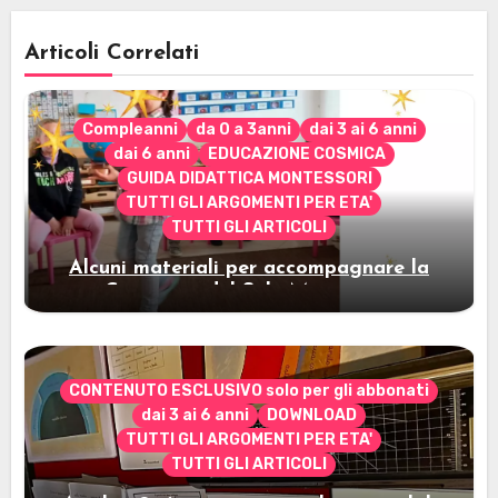
Articoli Correlati
Compleanni
da 0 a 3anni
dai 3 ai 6 anni
dai 6 anni
EDUCAZIONE COSMICA
GUIDA DIDATTICA MONTESSORI
TUTTI GLI ARGOMENTI PER ETA'
TUTTI GLI ARTICOLI
Alcuni materiali per accompagnare la
Cerimonia del Sole Montessori
CONTENUTO ESCLUSIVO solo per gli abbonati
dai 3 ai 6 anni
DOWNLOAD
TUTTI GLI ARGOMENTI PER ETA'
TUTTI GLI ARTICOLI