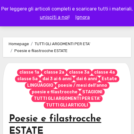
Skip
Per leggere gli articoli completi e scaricare tutti i materiali,
to
LAPAPPADOLCE
unisciti a noi
!
Ignora
content
Homepage
TUTTI GLI ARGOMENTI PER ETA'
Poesie e filastrocche ESTATE
classe 1a
classe 2a
classe 3a
classe 4a
classe 5a
dai 3 ai 6 anni
dai 6 anni
Estate
LINGUAGGIO
poesie / mesi dell'anno
poesie e filastrocche
STAGIONI
TUTTI GLI ARGOMENTI PER ETA'
TUTTI GLI ARTICOLI
Poesie e filastrocche
ESTATE