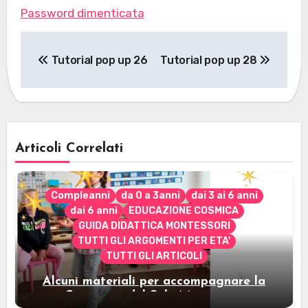
Password dimenticata
Navigazione
Tutorial pop up 26
Tutorial pop up 28
articoli
Articoli Correlati
Compleanni
da 0 a 3anni
dai 3 ai 6 anni
dai 6 anni
EDUCAZIONE COSMICA
GUIDA DIDATTICA MONTESSORI
TUTTI GLI ARGOMENTI PER ETA'
TUTTI GLI ARTICOLI
Alcuni materiali per accompagnare la
Cerimonia del Sole Montessori