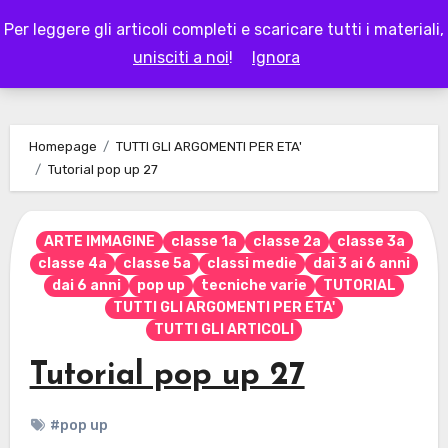
Skip
Per leggere gli articoli completi e scaricare tutti i materiali,
to
LAPAPPADOLCE
unisciti a noi
!
Ignora
content
Homepage
TUTTI GLI ARGOMENTI PER ETA'
Tutorial pop up 27
ARTE IMMAGINE
classe 1a
classe 2a
classe 3a
classe 4a
classe 5a
classi medie
dai 3 ai 6 anni
dai 6 anni
pop up
tecniche varie
TUTORIAL
TUTTI GLI ARGOMENTI PER ETA'
TUTTI GLI ARTICOLI
Tutorial pop up 27
#pop up