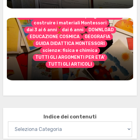
CONTENUTO ESCLUSIVO solo per gli abbonati
costruire i materiali Montessori
dai 3 ai 6 anni
dai 6 anni
DOWNLOAD
EDUCAZIONE COSMICA
GEOGRAFIA
GUIDA DIDATTICA MONTESSORI
scienze: fisica e chimica
TUTTI GLI ARGOMENTI PER ETA'
TUTTI GLI ARTICOLI
Marzo 2026: nuovi materiali stampabili
per gli abbonati
Indice dei contenuti