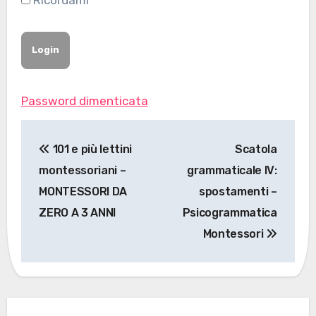
Ricordami
Password dimenticata
Navigazione
101 e più lettini
Scatola
articoli
montessoriani –
grammaticale IV:
MONTESSORI DA
spostamenti –
ZERO A 3 ANNI
Psicogrammatica
Montessori