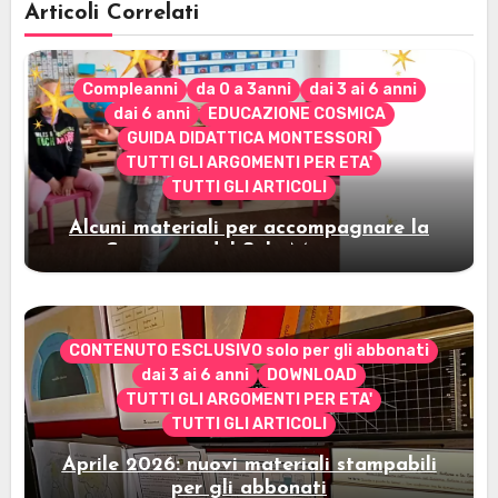
Articoli Correlati
Compleanni
da 0 a 3anni
dai 3 ai 6 anni
dai 6 anni
EDUCAZIONE COSMICA
GUIDA DIDATTICA MONTESSORI
TUTTI GLI ARGOMENTI PER ETA'
TUTTI GLI ARTICOLI
Alcuni materiali per accompagnare la
Cerimonia del Sole Montessori
CONTENUTO ESCLUSIVO solo per gli abbonati
dai 3 ai 6 anni
DOWNLOAD
TUTTI GLI ARGOMENTI PER ETA'
TUTTI GLI ARTICOLI
Aprile 2026: nuovi materiali stampabili
per gli abbonati