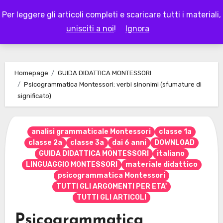
Skip
Per leggere gli articoli completi e scaricare tutti i materiali,
to
LAPAPPADOLCE
unisciti a noi
!
Ignora
content
Homepage
GUIDA DIDATTICA MONTESSORI
Psicogrammatica Montessori: verbi sinonimi (sfumature di
significato)
analisi grammaticale Montessori
classe 1a
classe 2a
classe 3a
dai 6 anni
DOWNLOAD
GUIDA DIDATTICA MONTESSORI
italiano
LINGUAGGIO MONTESSORI
materiale didattico
psicogrammatica Montessori
TUTTI GLI ARGOMENTI PER ETA'
TUTTI GLI ARTICOLI
Psicogrammatica