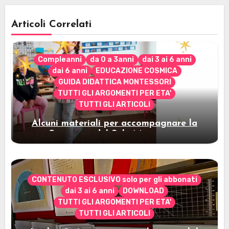
Articoli Correlati
Compleanni
da 0 a 3anni
dai 3 ai 6 anni
dai 6 anni
EDUCAZIONE COSMICA
GUIDA DIDATTICA MONTESSORI
TUTTI GLI ARGOMENTI PER ETA'
TUTTI GLI ARTICOLI
Alcuni materiali per accompagnare la
Cerimonia del Sole Montessori
CONTENUTO ESCLUSIVO solo per gli abbonati
dai 3 ai 6 anni
DOWNLOAD
TUTTI GLI ARGOMENTI PER ETA'
TUTTI GLI ARTICOLI