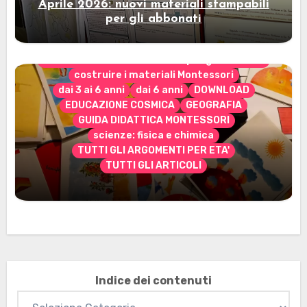
Aprile 2026: nuovi materiali stampabili
per gli abbonati
CONTENUTO ESCLUSIVO solo per gli abbonati
costruire i materiali Montessori
dai 3 ai 6 anni
dai 6 anni
DOWNLOAD
EDUCAZIONE COSMICA
GEOGRAFIA
GUIDA DIDATTICA MONTESSORI
scienze: fisica e chimica
TUTTI GLI ARGOMENTI PER ETA'
TUTTI GLI ARTICOLI
Marzo 2026: nuovi materiali stampabili
per gli abbonati
Indice dei contenuti