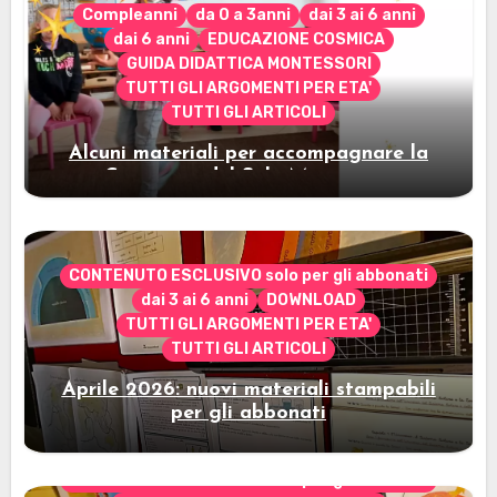
Compleanni
da 0 a 3anni
dai 3 ai 6 anni
dai 6 anni
EDUCAZIONE COSMICA
GUIDA DIDATTICA MONTESSORI
TUTTI GLI ARGOMENTI PER ETA'
TUTTI GLI ARTICOLI
Alcuni materiali per accompagnare la
Cerimonia del Sole Montessori
CONTENUTO ESCLUSIVO solo per gli abbonati
dai 3 ai 6 anni
DOWNLOAD
TUTTI GLI ARGOMENTI PER ETA'
TUTTI GLI ARTICOLI
Aprile 2026: nuovi materiali stampabili
per gli abbonati
CONTENUTO ESCLUSIVO solo per gli abbonati