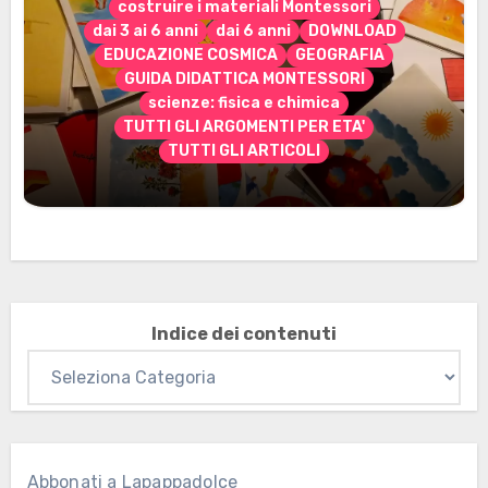
costruire i materiali Montessori
dai 3 ai 6 anni
dai 6 anni
DOWNLOAD
EDUCAZIONE COSMICA
GEOGRAFIA
GUIDA DIDATTICA MONTESSORI
scienze: fisica e chimica
TUTTI GLI ARGOMENTI PER ETA'
TUTTI GLI ARTICOLI
Marzo 2026: nuovi materiali stampabili
per gli abbonati
Indice dei contenuti
Abbonati a Lapappadolce