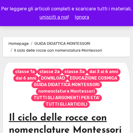
Skip
Per leggere gli articoli completi e scaricare tutti i materiali,
to
LAPAPPADOLCE
unisciti a noi
!
Ignora
content
Homepage
GUIDA DIDATTICA MONTESSORI
Il ciclo delle rocce con nomenclature Montessori
classe 1a
classe 2a
classe 3a
dai 3 ai 6 anni
dai 6 anni
DOWNLOAD
EDUCAZIONE COSMICA
GUIDA DIDATTICA MONTESSORI
nomenclature Montessori
TUTTI GLI ARGOMENTI PER ETA'
TUTTI GLI ARTICOLI
Il ciclo delle rocce con
nomenclature Montessori