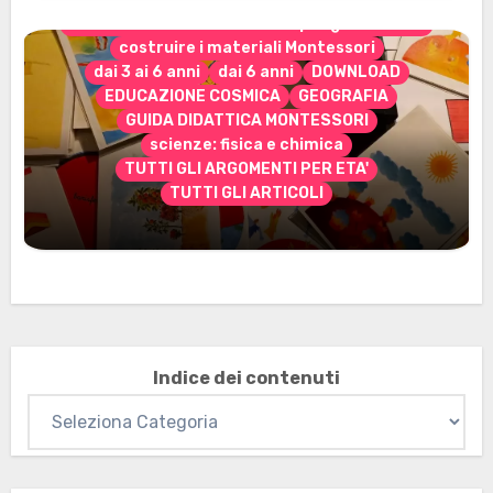
CONTENUTO ESCLUSIVO solo per gli abbonati
costruire i materiali Montessori
dai 3 ai 6 anni
dai 6 anni
DOWNLOAD
EDUCAZIONE COSMICA
GEOGRAFIA
GUIDA DIDATTICA MONTESSORI
scienze: fisica e chimica
TUTTI GLI ARGOMENTI PER ETA'
TUTTI GLI ARTICOLI
Marzo 2026: nuovi materiali stampabili
per gli abbonati
Indice dei contenuti