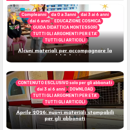
Compleanni
da 0 a 3anni
dai 3 ai 6 anni
dai 6 anni
EDUCAZIONE COSMICA
GUIDA DIDATTICA MONTESSORI
TUTTI GLI ARGOMENTI PER ETA'
TUTTI GLI ARTICOLI
Alcuni materiali per accompagnare la
Cerimonia del Sole Montessori
CONTENUTO ESCLUSIVO solo per gli abbonati
dai 3 ai 6 anni
DOWNLOAD
TUTTI GLI ARGOMENTI PER ETA'
TUTTI GLI ARTICOLI
Aprile 2026: nuovi materiali stampabili
per gli abbonati