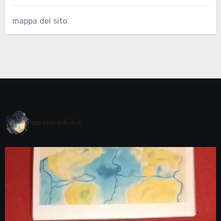
mappa del sito
lapappadolce