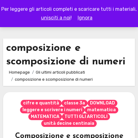
Skip
Per leggere gli articoli completi e scaricare tutti i materiali,
to
LAPAPPADOLCE
unisciti a noi
!
Ignora
content
composizione e
scomposizione di numeri
Homepage
Gli ultimi articoli pubblicati
composizione e scomposizione di numeri
cifre e quantità
classe 3a
DOWNLOAD
leggere e scrivere i numeri
matematica
MATEMATICA
TUTTI GLI ARTICOLI
unità decine centinaia
Composizione e scomposizione