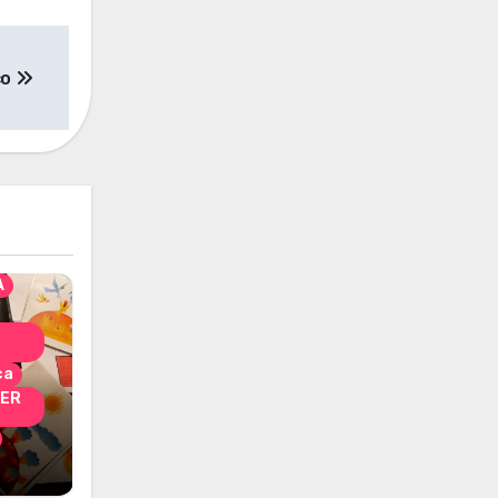
co
solo
nni
A
ca
PER
i