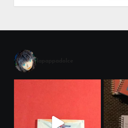
accompagnare la
Cerimonia del Sole
Montessori
lapappadolce