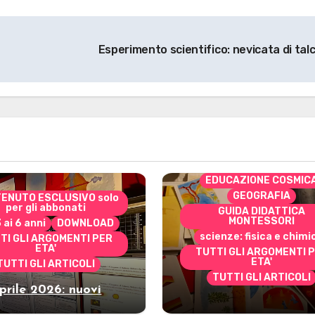
Esperimento scientifico: nevicata di tal
CONTENUTO ESCLUSIVO 
per gli abbonati
costruire i materiali
Montessori
dai 3 ai 6 anni
dai 6 a
DOWNLOAD
EDUCAZIONE COSMIC
GEOGRAFIA
ENUTO ESCLUSIVO solo
per gli abbonati
GUIDA DIDATTICA
MONTESSORI
3 ai 6 anni
DOWNLOAD
scienze: fisica e chimi
TI GLI ARGOMENTI PER
ETA'
TUTTI GLI ARGOMENTI 
ETA'
TUTTI GLI ARTICOLI
TUTTI GLI ARTICOLI
prile 2026: nuovi
Marzo 2026: nuov
riali stampabili per