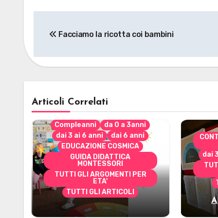
Navigazione
Facciamo la ricotta coi bambini
articoli
Articoli Correlati
Compleanni
da 0 a 3anni
dai 3 ai 6 anni
dai 6 anni
CONT
EDUCAZIONE COSMICA
dai 
GUIDA DIDATTICA
MONTESSORI
TUT
TUTTI GLI ARGOMENTI PER
ETA'
TUTTI GLI ARTICOLI
A
Alcuni materiali per
mate