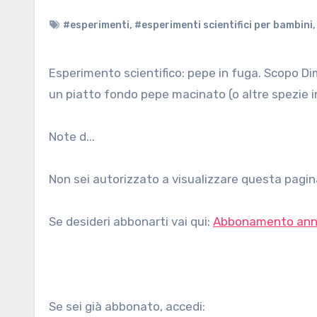
#esperimenti
,
#esperimenti scientifici per bambini
Esperimento scientifico: pepe in fuga. Scopo Dimostrare la tensione superficiale. Età Dai 5 anni. Materiali Acqua
un piatto fondo pepe macinato (o altre spezie in
Note d...
Non sei autorizzato a visualizzare questa pagina
Se desideri abbonarti vai qui:
Abbonamento ann
Se sei già abbonato, accedi: