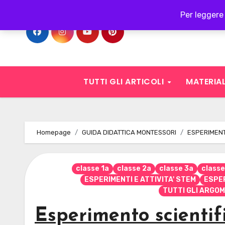
Skip
Per leggere 
to
content
TUTTI GLI ARTICOLI
MATERIAL
Homepage
GUIDA DIDATTICA MONTESSORI
ESPERIMENTI
classe 1a
classe 2a
classe 3a
classe
ESPERIMENTI E ATTIVITA' STEM
ESPER
TUTTI GLI ARGOM
Esperimento scientif