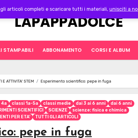
gli articoli completi e scaricare tutti i materiali,
unisciti a no
LAPAPPADOLCE
I STAMPABILI
ABBONAMENTO
CORSI E ALBUM
 E ATTIVITA' STEM
Esperimento scientifico: pepe in fuga
 4a
classi 1a-5a
classi medie
dai 3 ai 6 anni
dai 6 anni
IMENTI SCIENTIFICI
SCIENZE
scienze: fisica e chimica
ENTI PER ETA'
TUTTI GLI ARTICOLI
ico: pepe in fuga