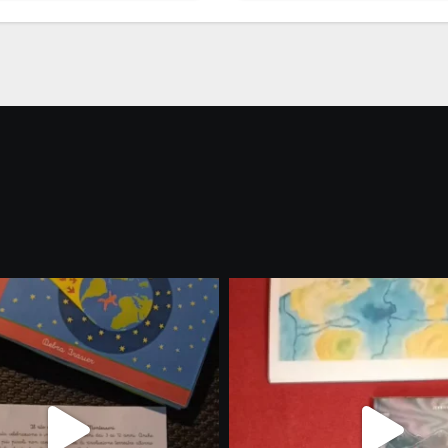
materiali stampabili
gli abbonati
gli abbonati