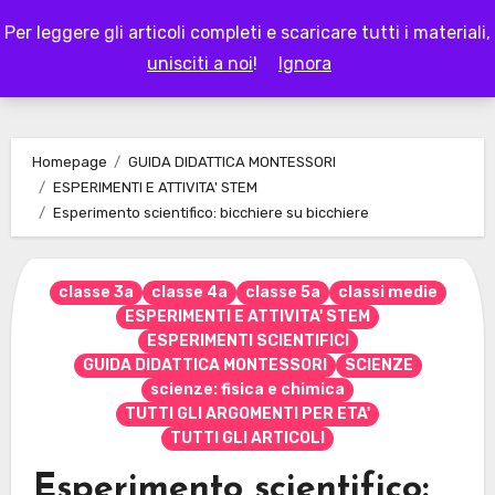
Skip
Per leggere gli articoli completi e scaricare tutti i materiali,
to
LAPAPPADOLCE
unisciti a noi
!
Ignora
content
Homepage
GUIDA DIDATTICA MONTESSORI
ESPERIMENTI E ATTIVITA' STEM
Esperimento scientifico: bicchiere su bicchiere
classe 3a
classe 4a
classe 5a
classi medie
ESPERIMENTI E ATTIVITA' STEM
ESPERIMENTI SCIENTIFICI
GUIDA DIDATTICA MONTESSORI
SCIENZE
scienze: fisica e chimica
TUTTI GLI ARGOMENTI PER ETA'
TUTTI GLI ARTICOLI
Esperimento scientifico: