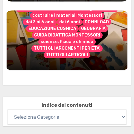
CONTENUTO ESCLUSIVO solo per gli abbonati
costruire i materiali Montessori
dai 3 ai 6 anni
dai 6 anni
DOWNLOAD
EDUCAZIONE COSMICA
GEOGRAFIA
GUIDA DIDATTICA MONTESSORI
scienze: fisica e chimica
TUTTI GLI ARGOMENTI PER ETA'
TUTTI GLI ARTICOLI
Marzo 2026: nuovi materiali stampabili
per gli abbonati
Indice dei contenuti