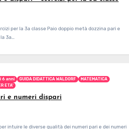
rcizi per la 3a classe Paio doppio metà dozzina pari e
 la 3a…
i 6 anni
GUIDA DIDATTICA WALDORF
MATEMATICA
R ETA'
ri e numeri dispari
per intuire le diverse qualità dei numeri pari e dei numeri