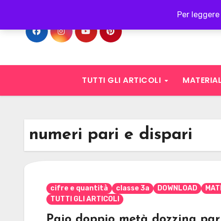
Skip
Per leggere 
to
content
TUTTI GLI ARTICOLI
MATERIAL
numeri pari e dispari
cifre e quantità
classe 3a
DOWNLOAD
MAT
TUTTI GLI ARTICOLI
Paio doppio metà dozzina pari 