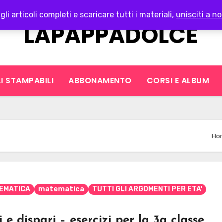
gli articoli completi e scaricare tutti i materiali,
unisciti a no
LAPAPPADOLCE
I STAMPABILI
ABBONAMENTO
CORSI E ALBUM
Ho
EMATICA
matematica
TUTTI GLI ARGOMENTI PER ETA'
e dispari – esercizi per la 3a classe