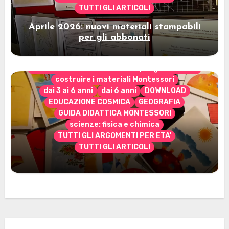
TUTTI GLI ARTICOLI
Aprile 2026: nuovi materiali stampabili
per gli abbonati
CONTENUTO ESCLUSIVO solo per gli abbonati
costruire i materiali Montessori
dai 3 ai 6 anni
dai 6 anni
DOWNLOAD
EDUCAZIONE COSMICA
GEOGRAFIA
GUIDA DIDATTICA MONTESSORI
scienze: fisica e chimica
TUTTI GLI ARGOMENTI PER ETA'
TUTTI GLI ARTICOLI
Marzo 2026: nuovi materiali stampabili
per gli abbonati