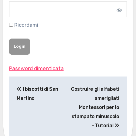
Ricordami
Password dimenticata
Navigazione
I biscotti di San
Costruire gli alfabeti
articoli
Martino
smerigliati
Montessori per lo
stampato minuscolo
– Tutorial