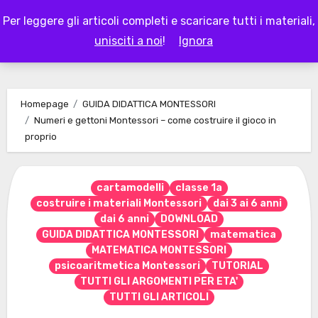
Skip
Per leggere gli articoli completi e scaricare tutti i materiali,
to
LAPAPPADOLCE
unisciti a noi
!
Ignora
content
Homepage
GUIDA DIDATTICA MONTESSORI
Numeri e gettoni Montessori – come costruire il gioco in
proprio
cartamodelli
classe 1a
costruire i materiali Montessori
dai 3 ai 6 anni
dai 6 anni
DOWNLOAD
GUIDA DIDATTICA MONTESSORI
matematica
MATEMATICA MONTESSORI
psicoaritmetica Montessori
TUTORIAL
TUTTI GLI ARGOMENTI PER ETA'
TUTTI GLI ARTICOLI