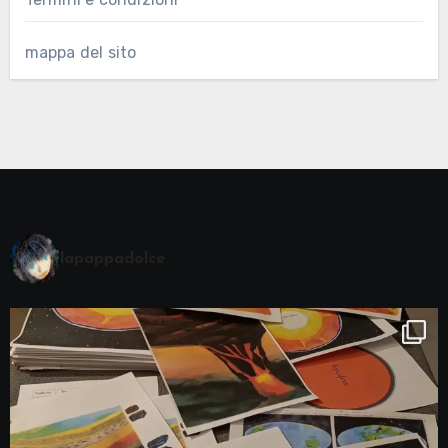
mappa del sito
lapappadolce