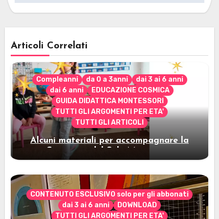
Articoli Correlati
Compleanni
da 0 a 3anni
dai 3 ai 6 anni
dai 6 anni
EDUCAZIONE COSMICA
GUIDA DIDATTICA MONTESSORI
TUTTI GLI ARGOMENTI PER ETA'
TUTTI GLI ARTICOLI
Alcuni materiali per accompagnare la
Cerimonia del Sole Montessori
CONTENUTO ESCLUSIVO solo per gli abbonati
dai 3 ai 6 anni
DOWNLOAD
TUTTI GLI ARGOMENTI PER ETA'