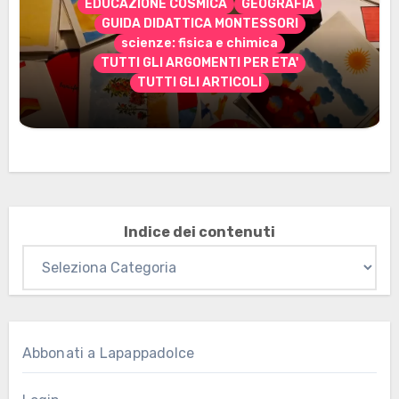
EDUCAZIONE COSMICA
GEOGRAFIA
GUIDA DIDATTICA MONTESSORI
scienze: fisica e chimica
TUTTI GLI ARGOMENTI PER ETA'
TUTTI GLI ARTICOLI
Marzo 2026: nuovi materiali stampabili
per gli abbonati
Indice dei contenuti
Abbonati a Lapappadolce