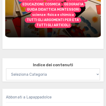
EDUCAZIONE COSMICA
GEOGRAFIA
GUIDA DIDATTICA MONTESSORI
scienze: fisica e chimica
TUTTI GLI ARGOMENTI PER ETA'
TUTTI GLI ARTICOLI
Marzo 2026: nuovi materiali stampabili
per gli abbonati
Indice dei contenuti
Abbonati a Lapappadolce