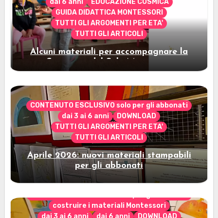
dai 6 anni
EDUCAZIONE COSMICA
GUIDA DIDATTICA MONTESSORI
TUTTI GLI ARGOMENTI PER ETA'
TUTTI GLI ARTICOLI
Alcuni materiali per accompagnare la
Cerimonia del Sole Montessori
CONTENUTO ESCLUSIVO solo per gli abbonati
dai 3 ai 6 anni
DOWNLOAD
TUTTI GLI ARGOMENTI PER ETA'
TUTTI GLI ARTICOLI
Aprile 2026: nuovi materiali stampabili
per gli abbonati
CONTENUTO ESCLUSIVO solo per gli abbonati
costruire i materiali Montessori
dai 3 ai 6 anni
dai 6 anni
DOWNLOAD