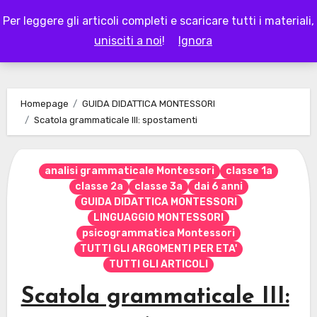
Skip
Per leggere gli articoli completi e scaricare tutti i materiali,
to
LAPAPPADOLCE
unisciti a noi
!
Ignora
content
Homepage
GUIDA DIDATTICA MONTESSORI
Scatola grammaticale III: spostamenti
analisi grammaticale Montessori
classe 1a
classe 2a
classe 3a
dai 6 anni
GUIDA DIDATTICA MONTESSORI
LINGUAGGIO MONTESSORI
psicogrammatica Montessori
TUTTI GLI ARGOMENTI PER ETA'
TUTTI GLI ARTICOLI
Scatola grammaticale III: