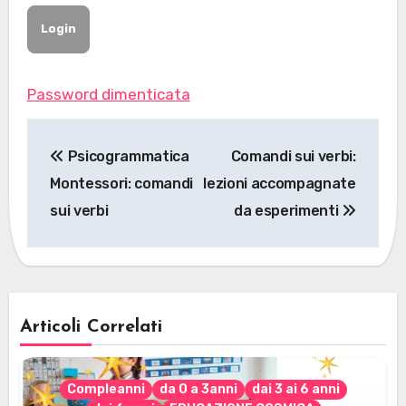
Password dimenticata
Navigazione
Psicogrammatica
Comandi sui verbi:
articoli
Montessori: comandi
lezioni accompagnate
sui verbi
da esperimenti
Articoli Correlati
Compleanni
da 0 a 3anni
dai 3 ai 6 anni