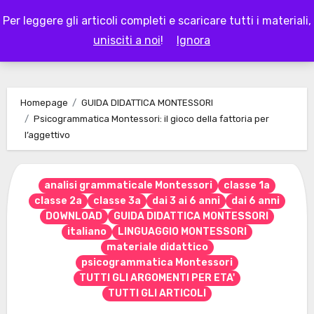
Skip
Per leggere gli articoli completi e scaricare tutti i materiali,
to
LAPAPPADOLCE
unisciti a noi
!
Ignora
content
Homepage
GUIDA DIDATTICA MONTESSORI
Psicogrammatica Montessori: il gioco della fattoria per
l’aggettivo
analisi grammaticale Montessori
classe 1a
classe 2a
classe 3a
dai 3 ai 6 anni
dai 6 anni
DOWNLOAD
GUIDA DIDATTICA MONTESSORI
italiano
LINGUAGGIO MONTESSORI
materiale didattico
psicogrammatica Montessori
TUTTI GLI ARGOMENTI PER ETA'
TUTTI GLI ARTICOLI