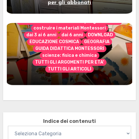
per gli abbonati
CONTENUTO ESCLUSIVO solo per gli abbonati
costruire i materiali Montessori
dai 3 ai 6 anni
dai 6 anni
DOWNLOAD
EDUCAZIONE COSMICA
GEOGRAFIA
GUIDA DIDATTICA MONTESSORI
scienze: fisica e chimica
TUTTI GLI ARGOMENTI PER ETA'
TUTTI GLI ARTICOLI
Marzo 2026: nuovi materiali stampabili
per gli abbonati
Indice dei contenuti