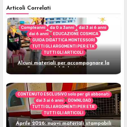
Articoli Correlati
Compleanni
da 0 a 3anni
dai 3 ai 6 anni
dai 6 anni
EDUCAZIONE COSMICA
GUIDA DIDATTICA MONTESSORI
TUTTI GLI ARGOMENTI PER ETA'
TUTTI GLI ARTICOLI
Alcuni materiali per accompagnare la
Cerimonia del Sole Montessori
CONTENUTO ESCLUSIVO solo per gli abbonati
dai 3 ai 6 anni
DOWNLOAD
TUTTI GLI ARGOMENTI PER ETA'
TUTTI GLI ARTICOLI
Aprile 2026: nuovi materiali stampabili