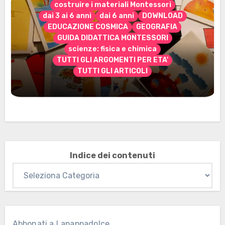
costruire i materiali Montessori
dai 3 ai 6 anni
dai 6 anni
DOWNLOAD
EDUCAZIONE COSMICA
GEOGRAFIA
GUIDA DIDATTICA MONTESSORI
scienze: fisica e chimica
TUTTI GLI ARGOMENTI PER ETA'
TUTTI GLI ARTICOLI
Marzo 2026: nuovi materiali stampabili
per gli abbonati
Indice dei contenuti
Abbonati a Lapappadolce