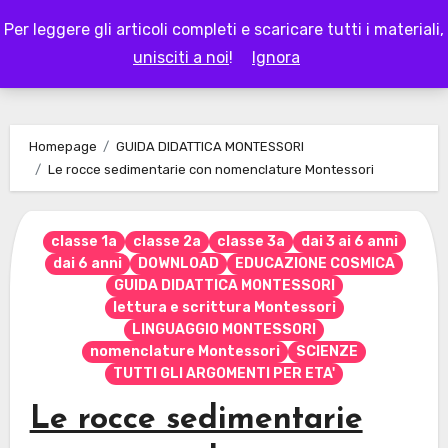
Skip
Per leggere gli articoli completi e scaricare tutti i materiali,
to
LAPAPPADOLCE
unisciti a noi
!
Ignora
content
Homepage
GUIDA DIDATTICA MONTESSORI
Le rocce sedimentarie con nomenclature Montessori
classe 1a
classe 2a
classe 3a
dai 3 ai 6 anni
dai 6 anni
DOWNLOAD
EDUCAZIONE COSMICA
GUIDA DIDATTICA MONTESSORI
lettura e scrittura Montessori
LINGUAGGIO MONTESSORI
nomenclature Montessori
SCIENZE
TUTTI GLI ARGOMENTI PER ETA'
Le rocce sedimentarie