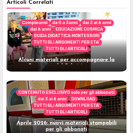
Articoli Correlati
Compleanni
da 0 a 3anni
dai 3 ai 6 anni
dai 6 anni
EDUCAZIONE COSMICA
GUIDA DIDATTICA MONTESSORI
TUTTI GLI ARGOMENTI PER ETA'
TUTTI GLI ARTICOLI
Alcuni materiali per accompagnare la
Cerimonia del Sole Montessori
CONTENUTO ESCLUSIVO solo per gli abbonati
dai 3 ai 6 anni
DOWNLOAD
TUTTI GLI ARGOMENTI PER ETA'
TUTTI GLI ARTICOLI
Aprile 2026: nuovi materiali stampabili
per gli abbonati