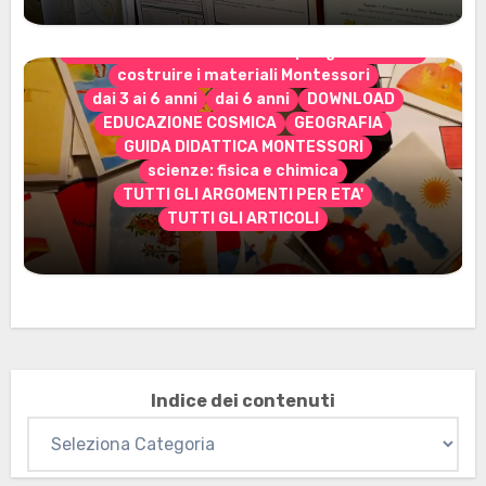
CONTENUTO ESCLUSIVO solo per gli abbonati
costruire i materiali Montessori
dai 3 ai 6 anni
dai 6 anni
DOWNLOAD
EDUCAZIONE COSMICA
GEOGRAFIA
GUIDA DIDATTICA MONTESSORI
scienze: fisica e chimica
TUTTI GLI ARGOMENTI PER ETA'
TUTTI GLI ARTICOLI
Marzo 2026: nuovi materiali stampabili
per gli abbonati
Indice dei contenuti