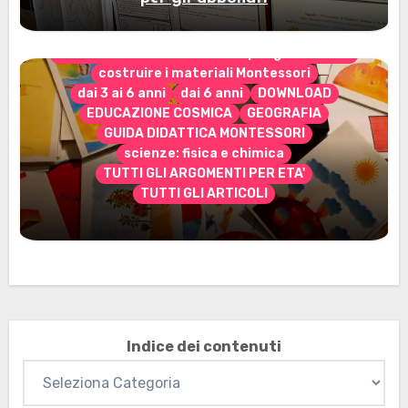
CONTENUTO ESCLUSIVO solo per gli abbonati
costruire i materiali Montessori
dai 3 ai 6 anni
dai 6 anni
DOWNLOAD
EDUCAZIONE COSMICA
GEOGRAFIA
GUIDA DIDATTICA MONTESSORI
scienze: fisica e chimica
TUTTI GLI ARGOMENTI PER ETA'
TUTTI GLI ARTICOLI
Marzo 2026: nuovi materiali stampabili
per gli abbonati
Indice dei contenuti