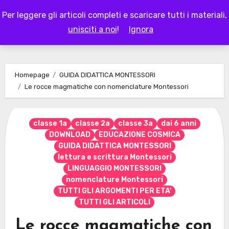
Skip
Per leggere gli articoli completi e scaricare tutti i materiali,
to
LAPAPPADOLCE
unisciti a noi
!
Ignora
content
Homepage
GUIDA DIDATTICA MONTESSORI
Le rocce magmatiche con nomenclature Montessori
classe 1a
classe 2a
classe 3a
dai 6 anni
DOWNLOAD
EDUCAZIONE COSMICA
GUIDA DIDATTICA MONTESSORI
lettura e scrittura Montessori
LINGUAGGIO MONTESSORI
nomenclature Montessori
TUTTI GLI ARGOMENTI PER ETA'
TUTTI GLI ARTICOLI
Le rocce magmatiche con