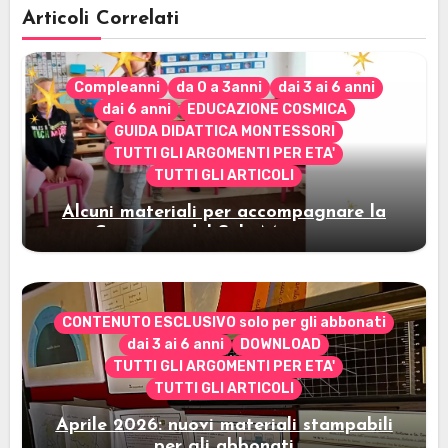
Articoli Correlati
Compleanni
da 0 a 3anni
dai 3 ai 6 anni
dai 6 anni
EDUCAZIONE COSMICA
GUIDA DIDATTICA MONTESSORI
TUTTI GLI ARGOMENTI PER ETA'
TUTTI GLI ARTICOLI
Alcuni materiali per accompagnare la
Cerimonia del Sole Montessori
CONTENUTO ESCLUSIVO solo per gli abbonati
dai 3 ai 6 anni
DOWNLOAD
TUTTI GLI ARGOMENTI PER ETA'
TUTTI GLI ARTICOLI
Aprile 2026: nuovi materiali stampabili
per gli abbonati