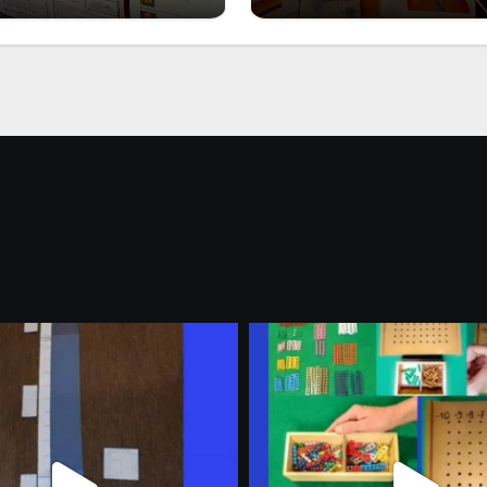
Marzo 2026: nuov
riali stampabili per
materiali stampabili
gli abbonati
gli abbonati