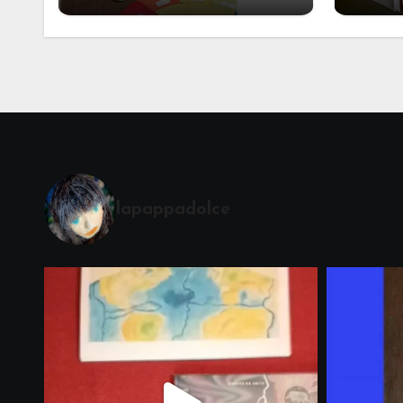
Alcuni materiali per
mate
accompagnare la
Cerimonia del Sole
Montessori
lapappadolce