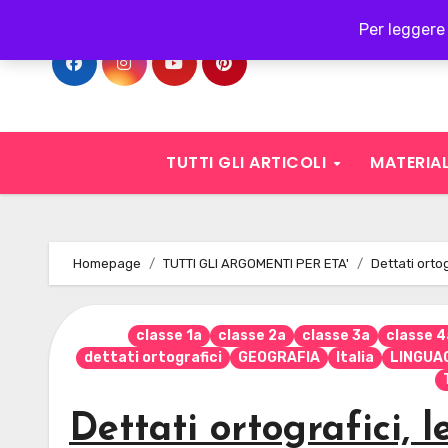
Skip
Per leggere 
to
content
TUTTI GLI ARTICOLI
MATERIAL
Homepage
TUTTI GLI ARGOMENTI PER ETA'
Dettati ortog
classe 1a
classe 2a
classe 3a
classe 4
dettati ortografici
GEOGRAFIA
Italia
LINGUA
Dettati ortografici, l