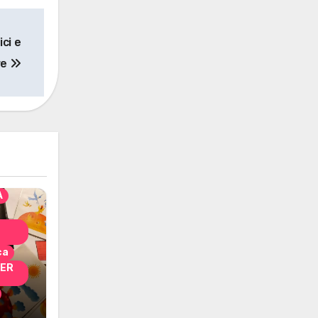
ci e
re
solo
nni
A
ca
PER