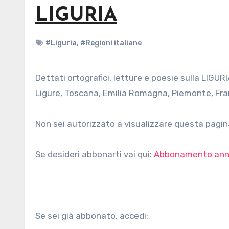
LIGURIA
#Liguria
,
#Regioni italiane
Dettati ortografici, letture e poesie sulla LIGURIA, per bambini della scuola primaria. Cartina fisica Confini: Mar
Ligure, Toscana, Emilia Romagna, Piemonte, Franci
Non sei autorizzato a visualizzare questa pagina
Se desideri abbonarti vai qui:
Abbonamento ann
Se sei già abbonato, accedi: