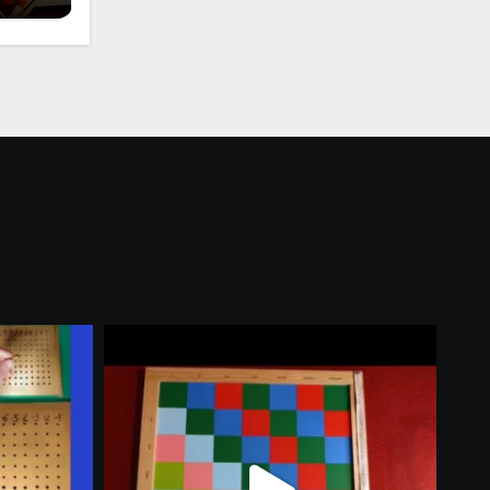
i
 per