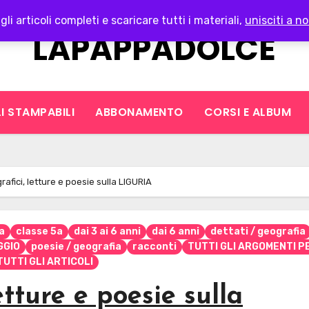
gli articoli completi e scaricare tutti i materiali,
unisciti a no
LAPAPPADOLCE
I STAMPABILI
ABBONAMENTO
CORSI E ALBUM
rafici, letture e poesie sulla LIGURIA
a
classe 5a
dai 3 ai 6 anni
dai 6 anni
dettati / geografia
GGIO
poesie / geografia
racconti
TUTTI GLI ARGOMENTI PE
TUTTI GLI ARTICOLI
etture e poesie sulla