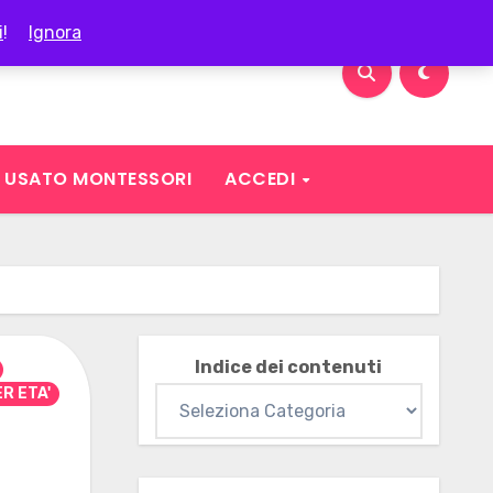
i
!
Ignora
USATO MONTESSORI
ACCEDI
Indice dei contenuti
R ETA'