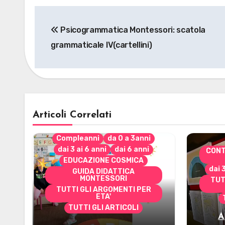
Navigazione
Psicogrammatica Montessori: scatola
articoli
grammaticale IV(cartellini)
Articoli Correlati
Compleanni
da 0 a 3anni
dai 3 ai 6 anni
dai 6 anni
CONT
EDUCAZIONE COSMICA
dai 
GUIDA DIDATTICA
MONTESSORI
TUT
TUTTI GLI ARGOMENTI PER
ETA'
TUTTI GLI ARTICOLI
A