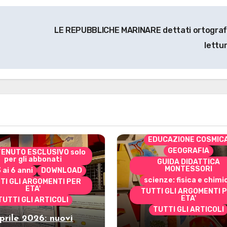
LE REPUBBLICHE MARINARE dettati ortografi
lettu
CONTENUTO ESCLUSIVO 
per gli abbonati
costruire i materiali
Montessori
dai 3 ai 6 anni
dai 6 a
DOWNLOAD
EDUCAZIONE COSMIC
GEOGRAFIA
ENUTO ESCLUSIVO solo
per gli abbonati
GUIDA DIDATTICA
MONTESSORI
3 ai 6 anni
DOWNLOAD
scienze: fisica e chimi
TI GLI ARGOMENTI PER
ETA'
TUTTI GLI ARGOMENTI 
ETA'
TUTTI GLI ARTICOLI
TUTTI GLI ARTICOLI
prile 2026: nuovi