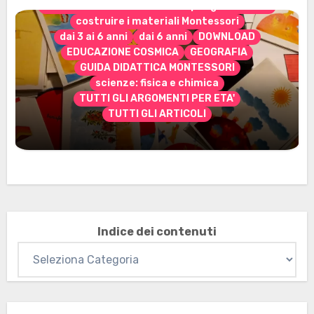
CONTENUTO ESCLUSIVO solo per gli abbonati
costruire i materiali Montessori
dai 3 ai 6 anni
dai 6 anni
DOWNLOAD
EDUCAZIONE COSMICA
GEOGRAFIA
GUIDA DIDATTICA MONTESSORI
scienze: fisica e chimica
TUTTI GLI ARGOMENTI PER ETA'
TUTTI GLI ARTICOLI
Marzo 2026: nuovi materiali stampabili
per gli abbonati
Indice dei contenuti