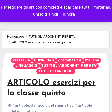
Skip
Per leggere gli articoli completi e scaricare tutti i materiali,
to
LAPAPPADOLCE
unisciti a noi
!
Ignora
content
Homepage
TUTTI GLI ARGOMENTI PER ETA'
ARTICOLO esercizi per la classe quinta
classe 5a
DOWNLOAD
grammatica
italiano
LINGUAGGIO
TUTTI GLI ARGOMENTI PER ETA'
TUTTI GLI ARTICOLI
ARTICOLO esercizi per
la classe quinta
#articolo
,
#articolo determinativo
,
#articolo
indeterminativo